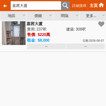
主頁
詳細搜尋
地區
價錢
間隔
更多...
嘉茜大廈
實用: 237呎
建築: 308呎
售價: $220萬
租金: $8,000
日期:2026-08-07
--
--