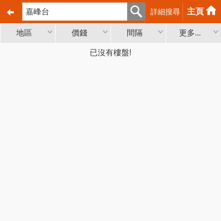
主頁
詳細搜尋
地區
價錢
間隔
更多...
已沒有樓盤!