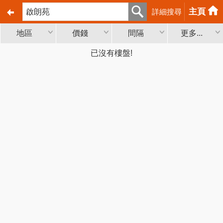
主頁
詳細搜尋
地區
價錢
間隔
更多...
已沒有樓盤!