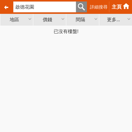
主頁
詳細搜尋
地區
價錢
間隔
更多...
已沒有樓盤!