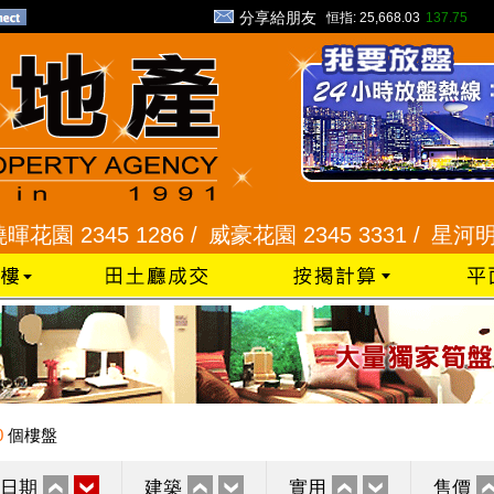
分享給朋友
恒指:
25,668.03
137.75
345 1286 /
威豪花園 2345 3331 /
星河明居、悅庭
0
個樓盤
日期
建築
實用
售價