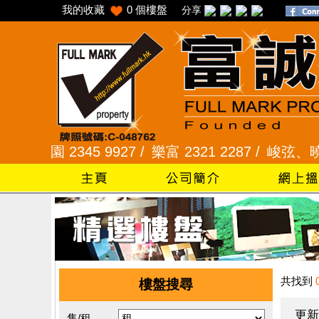
我的收藏
0
個樓盤
分享
園 2345 9927 /
樂富 2321 2287 /
峻弦、曉暉花園 2
共找到
樓盤搜尋
更新
售/租