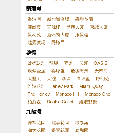
新蒲崗
譽港灣
新蒲崗廣場
采頤花園
蒲崗樓
富源樓
昌泰大廈
東誠大廈
景泰苑
新蒲崗大廈
康景樓
越秀廣場
爵祿居
啟德
啟德1號
龍譽
嘉匯
天寰
OASIS
煥然壹居
嘉峰匯
啟德海灣
天璽海
天璽天
天瀧
澐璟
尚珒盈
啟朗苑
維港1號
Henley Park
Miami Quay
The Henley
Monaco I+II
Monaco One
柏蔚森
Double Coast
維港雙鑽
九龍灣
德福花園
麗晶花園
啟泰苑
淘大花園
得寶花園
嘉和園