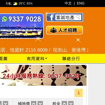
中文
|
ENG
天氣:
29°C
83%
軒 2116 8008 /
現崇山、譽港灣 2345 9926 /
藍
1
補地價
租金