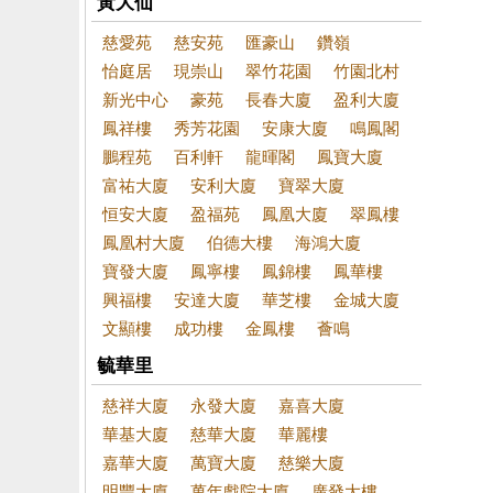
黃大仙
慈愛苑
慈安苑
匯豪山
鑽嶺
怡庭居
現崇山
翠竹花園
竹園北村
新光中心
豪苑
長春大廈
盈利大廈
鳳祥樓
秀芳花園
安康大廈
鳴鳳閣
鵬程苑
百利軒
龍暉閣
鳳寶大廈
富祐大廈
安利大廈
寶翠大廈
恒安大廈
盈福苑
鳳凰大廈
翠鳳樓
鳳凰村大廈
伯德大樓
海鴻大廈
寶發大廈
鳳寧樓
鳳錦樓
鳳華樓
興福樓
安達大廈
華芝樓
金城大廈
文顯樓
成功樓
金鳳樓
薈鳴
毓華里
慈祥大廈
永發大廈
嘉喜大廈
華基大廈
慈華大廈
華麗樓
嘉華大廈
萬寶大廈
慈樂大廈
明豐大廈
萬年戲院大廈
廣發大樓