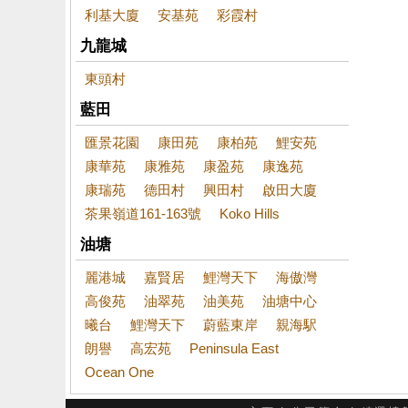
利基大廈
安基苑
彩霞村
九龍城
東頭村
藍田
匯景花園
康田苑
康柏苑
鯉安苑
康華苑
康雅苑
康盈苑
康逸苑
康瑞苑
德田村
興田村
啟田大廈
茶果嶺道161-163號
Koko Hills
油塘
麗港城
嘉賢居
鯉灣天下
海傲灣
高俊苑
油翠苑
油美苑
油塘中心
曦台
鯉灣天下
蔚藍東岸
親海駅
朗譽
高宏苑
Peninsula East
Ocean One