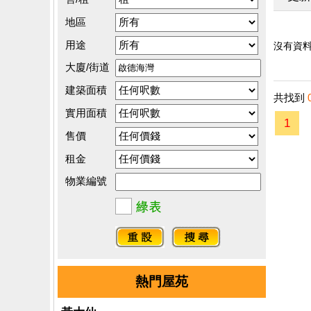
地區
用途
沒有資料.
大廈/街道
建築面積
共找到
實用面積
1
售價
租金
物業編號
熱門屋苑