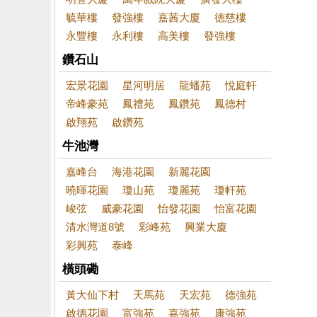
毓華樓
發強樓
嘉茜大廈
德慈樓
永豐樓
永利樓
高美樓
發強樓
鑽石山
宏景花園
星河明居
龍蟠苑
悅庭軒
帝峰豪苑
鳳禮苑
鳳鑽苑
鳳德村
啟翔苑
啟鑽苑
牛池灣
嘉峰台
海港花園
新麗花園
曉暉花園
瓊山苑
瓊麗苑
瓊軒苑
峻弦
威豪花園
怡發花園
怡富花園
清水灣道8號
彩峰苑
興業大廈
彩興苑
泰峰
橫頭磡
黃大仙下村
天馬苑
天宏苑
德強苑
啟德花園
富強苑
嘉強苑
康強苑