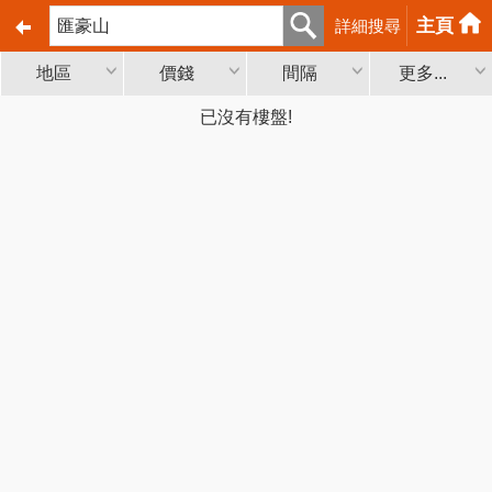
主頁
詳細搜尋
地區
價錢
間隔
更多...
已沒有樓盤!