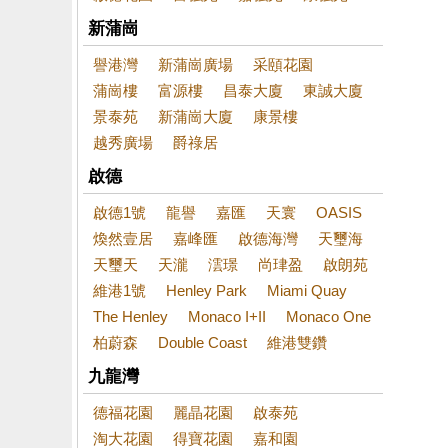
新蒲崗
譽港灣
新蒲崗廣場
采頤花園
蒲崗樓
富源樓
昌泰大廈
東誠大廈
景泰苑
新蒲崗大廈
康景樓
越秀廣場
爵祿居
啟德
啟德1號
龍譽
嘉匯
天寰
OASIS
煥然壹居
嘉峰匯
啟德海灣
天璽海
天璽天
天瀧
澐璟
尚珒盈
啟朗苑
維港1號
Henley Park
Miami Quay
The Henley
Monaco I+II
Monaco One
柏蔚森
Double Coast
維港雙鑽
九龍灣
德福花園
麗晶花園
啟泰苑
淘大花園
得寶花園
嘉和園