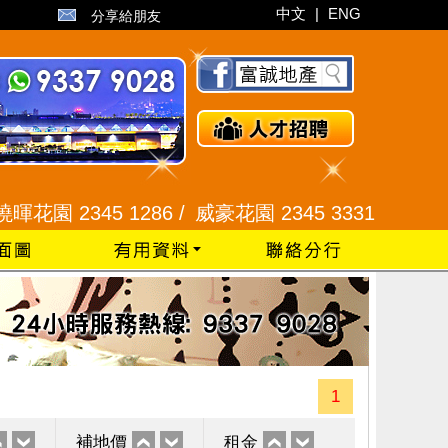
中文
|
ENG
分享給朋友
2345 1286 /
威豪花園 2345 3331 /
星河明居、悅庭
1
補地價
租金