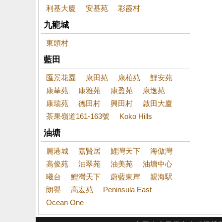
利基大廈
安基苑
彩霞村
九龍城
東頭村
藍田
匯景花園
康田苑
康柏苑
鯉安苑
康華苑
康雅苑
康盈苑
康逸苑
康瑞苑
德田村
興田村
啟田大廈
茶果嶺道161-163號
Koko Hills
油塘
麗港城
嘉賢居
鯉灣天下
海傲灣
高俊苑
油翠苑
油美苑
油塘中心
曦台
鯉灣天下
蔚藍東岸
親海駅
朗譽
高宏苑
Peninsula East
Ocean One