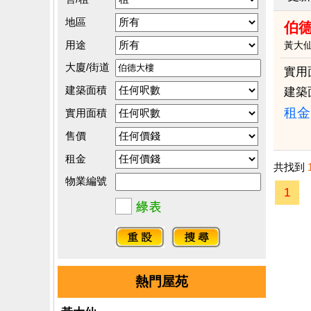
地區
伯
用途
黃大
大廈/街道
實用
建築面積
建築
租金：
實用面積
售價
租金
共找到
物業編號
1
熱門屋苑