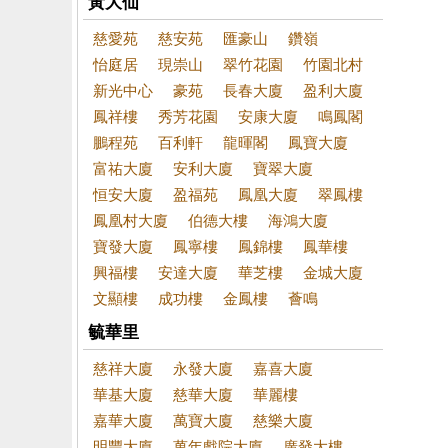
黃大仙
慈愛苑
慈安苑
匯豪山
鑽嶺
怡庭居
現崇山
翠竹花園
竹園北村
新光中心
豪苑
長春大廈
盈利大廈
鳳祥樓
秀芳花園
安康大廈
鳴鳳閣
鵬程苑
百利軒
龍暉閣
鳳寶大廈
富祐大廈
安利大廈
寶翠大廈
恒安大廈
盈福苑
鳳凰大廈
翠鳳樓
鳳凰村大廈
伯德大樓
海鴻大廈
寶發大廈
鳳寧樓
鳳錦樓
鳳華樓
興福樓
安達大廈
華芝樓
金城大廈
文顯樓
成功樓
金鳳樓
薈鳴
毓華里
慈祥大廈
永發大廈
嘉喜大廈
華基大廈
慈華大廈
華麗樓
嘉華大廈
萬寶大廈
慈樂大廈
明豐大廈
萬年戲院大廈
廣發大樓