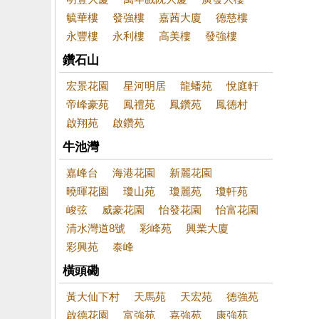
毓華樓
發強樓
嘉茜大廈
德慈樓
永豐樓
永利樓
高美樓
發強樓
鑽石山
宏景花園
星河明居
龍蟠苑
悅庭軒
帝峰豪苑
鳳禮苑
鳳鑽苑
鳳德村
啟翔苑
啟鑽苑
牛池灣
嘉峰台
海港花園
新麗花園
曉暉花園
瓊山苑
瓊麗苑
瓊軒苑
峻弦
威豪花園
怡發花園
怡富花園
清水灣道8號
彩峰苑
興業大廈
彩興苑
泰峰
橫頭磡
黃大仙下村
天馬苑
天宏苑
德強苑
啟德花園
富強苑
嘉強苑
康強苑