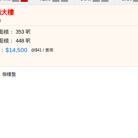
德大樓
仙
面積：
353 呎
面積：
448 呎
$14,500
@$41 / 實用
1
個樓盤