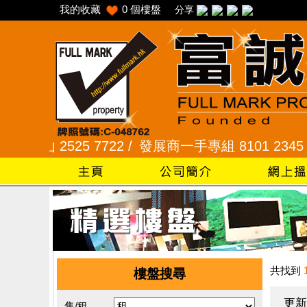
我的收藏
0
個樓盤
分享
山 2525 7722 /
發展商一手專組 8101 2345 /
采頣花
共找到
樓盤搜尋
更新
售/租