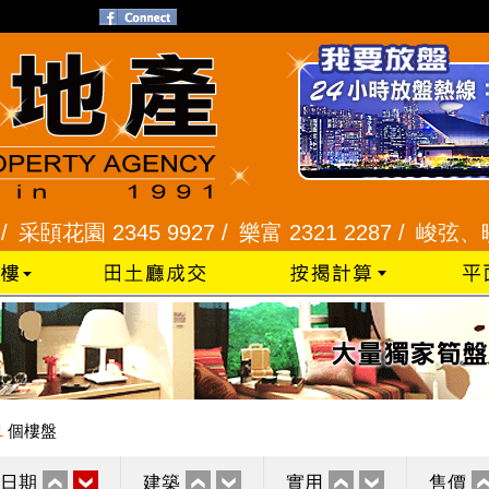
園 2345 9927 /
樂富 2321 2287 /
峻弦、曉暉花園 
1
個樓盤
日期
建築
實用
售價