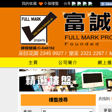
我的收藏
0
個樓盤
分享
 /
采頣花園 2345 9927 /
樂富 2321 2287 /
峻弦、曉
共找到
樓盤搜尋
更新
售/租