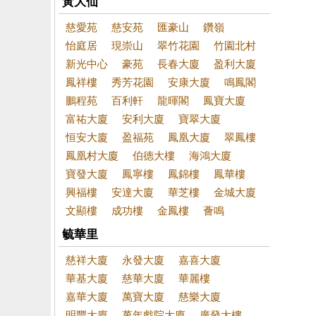
黃大仙
慈愛苑
慈安苑
匯豪山
鑽嶺
怡庭居
現崇山
翠竹花園
竹園北村
新光中心
豪苑
長春大廈
盈利大廈
鳳祥樓
秀芳花園
安康大廈
鳴鳳閣
鵬程苑
百利軒
龍暉閣
鳳寶大廈
富祐大廈
安利大廈
寶翠大廈
恒安大廈
盈福苑
鳳凰大廈
翠鳳樓
鳳凰村大廈
伯德大樓
海鴻大廈
寶發大廈
鳳寧樓
鳳錦樓
鳳華樓
興福樓
安達大廈
華芝樓
金城大廈
文顯樓
成功樓
金鳳樓
薈鳴
毓華里
慈祥大廈
永發大廈
嘉喜大廈
華基大廈
慈華大廈
華麗樓
嘉華大廈
萬寶大廈
慈樂大廈
明豐大廈
萬年戲院大廈
廣發大樓