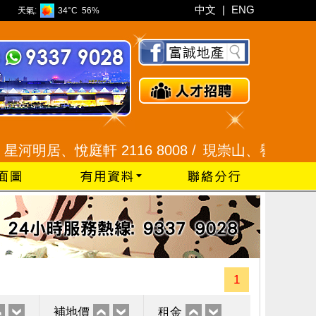
中文
|
ENG
天氣:
34°C
56%
居、悅庭軒 2116 8008 /
現崇山、譽港灣 2345 99
1
補地價
租金