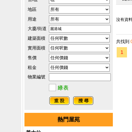
地區
用途
沒有資料.
大廈/街道
建築面積
共找到
實用面積
1
售價
租金
物業編號
熱門屋苑