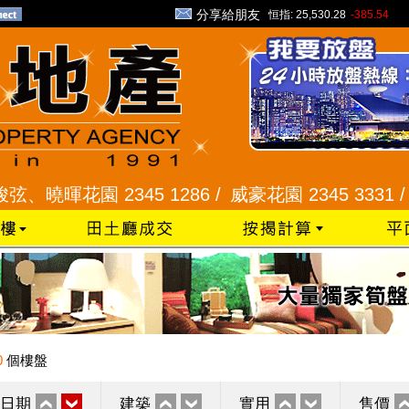
分享給朋友
恒指:
25,530.28
-385.54
暉花園 2345 1286 /
威豪花園 2345 3331 /
星河明
0
個樓盤
日期
建築
實用
售價