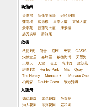
新蒲崗
譽港灣
新蒲崗廣場
采頤花園
蒲崗樓
富源樓
昌泰大廈
東誠大廈
景泰苑
新蒲崗大廈
康景樓
越秀廣場
爵祿居
啟德
啟德1號
龍譽
嘉匯
天寰
OASIS
煥然壹居
嘉峰匯
啟德海灣
天璽海
天璽天
天瀧
澐璟
尚珒盈
啟朗苑
維港1號
Henley Park
Miami Quay
The Henley
Monaco I+II
Monaco One
柏蔚森
Double Coast
維港雙鑽
九龍灣
德福花園
麗晶花園
啟泰苑
淘大花園
得寶花園
嘉和園