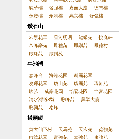
毓華樓
發強樓
嘉茜大廈
德慈樓
永豐樓
永利樓
高美樓
發強樓
鑽石山
宏景花園
星河明居
龍蟠苑
悅庭軒
帝峰豪苑
鳳禮苑
鳳鑽苑
鳳德村
啟翔苑
啟鑽苑
牛池灣
嘉峰台
海港花園
新麗花園
曉暉花園
瓊山苑
瓊麗苑
瓊軒苑
峻弦
威豪花園
怡發花園
怡富花園
清水灣道8號
彩峰苑
興業大廈
彩興苑
泰峰
橫頭磡
黃大仙下村
天馬苑
天宏苑
德強苑
啟德花園
富強苑
嘉強苑
康強苑