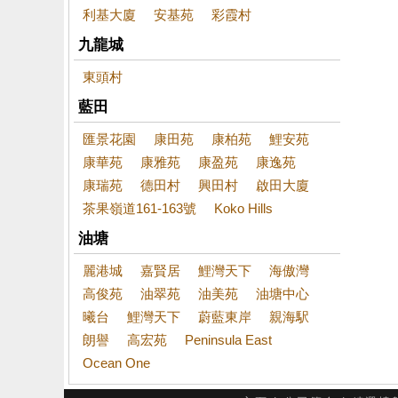
利基大廈
安基苑
彩霞村
九龍城
東頭村
藍田
匯景花園
康田苑
康柏苑
鯉安苑
康華苑
康雅苑
康盈苑
康逸苑
康瑞苑
德田村
興田村
啟田大廈
茶果嶺道161-163號
Koko Hills
油塘
麗港城
嘉賢居
鯉灣天下
海傲灣
高俊苑
油翠苑
油美苑
油塘中心
曦台
鯉灣天下
蔚藍東岸
親海駅
朗譽
高宏苑
Peninsula East
Ocean One