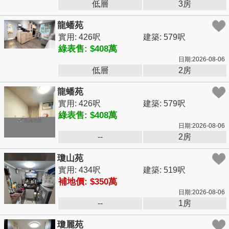
低層
3房
龍蟠苑
實用: 426呎
建築: 579呎
綠表售: $408萬
日期:2026-08-06
低層
2房
龍蟠苑
實用: 426呎
建築: 579呎
綠表售: $408萬
日期:2026-08-06
--
2房
瓊山苑
實用: 434呎
建築: 519呎
補地價: $350萬
日期:2026-08-06
--
1房
瓊麗苑