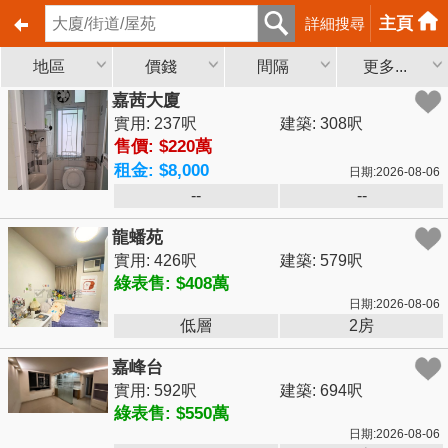
主頁
詳細搜尋
地區
價錢
間隔
更多...
嘉茜大廈
實用: 237呎
建築: 308呎
售價: $220萬
租金: $8,000
日期:2026-08-06
--
--
龍蟠苑
實用: 426呎
建築: 579呎
綠表售: $408萬
日期:2026-08-06
低層
2房
嘉峰台
實用: 592呎
建築: 694呎
綠表售: $550萬
日期:2026-08-06