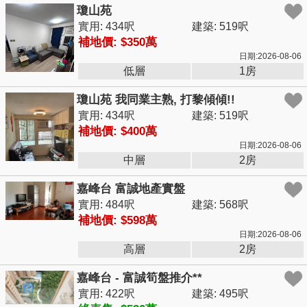
瓊山苑
實用: 434呎
建築: 519呎
補地價: $350萬
日期:2026-08-06
低層
1房
瓊山苑 我同業主熟, 打黎傾傾!!
實用: 434呎
建築: 519呎
補地價: $400萬
日期:2026-08-06
中層
2房
嘉峰台 富誠地產實盤
實用: 484呎
建築: 568呎
補地價: $598萬
日期:2026-08-06
高層
2房
嘉峰台 - 富誠筍盤推介**
實用: 422呎
建築: 495呎