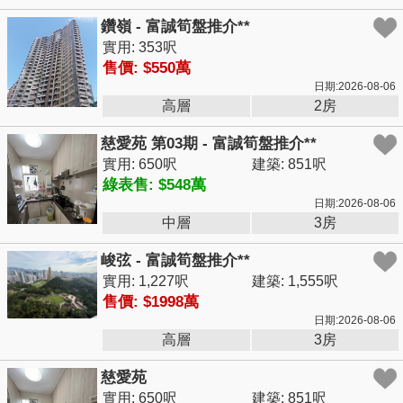
鑽嶺 - 富誠筍盤推介**
實用: 353呎
售價: $550萬
日期:2026-08-06
高層
2房
慈愛苑 第03期 - 富誠筍盤推介**
實用: 650呎
建築: 851呎
綠表售: $548萬
日期:2026-08-06
中層
3房
峻弦 - 富誠筍盤推介**
實用: 1,227呎
建築: 1,555呎
售價: $1998萬
日期:2026-08-06
高層
3房
慈愛苑
實用: 650呎
建築: 851呎