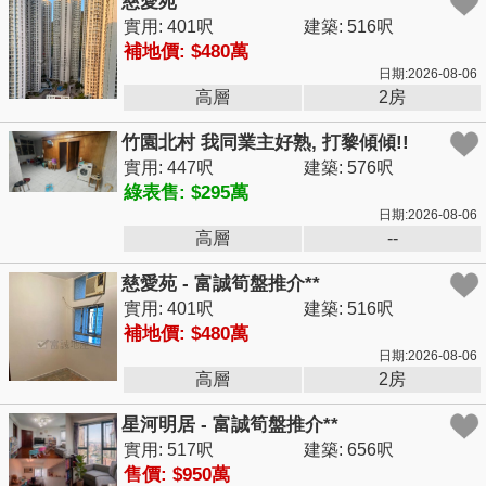
慈愛苑
實用: 401呎
建築: 516呎
補地價: $480萬
日期:2026-08-06
高層
2房
竹園北村 我同業主好熟, 打黎傾傾!!
實用: 447呎
建築: 576呎
綠表售: $295萬
日期:2026-08-06
高層
--
慈愛苑 - 富誠筍盤推介**
實用: 401呎
建築: 516呎
補地價: $480萬
日期:2026-08-06
高層
2房
星河明居 - 富誠筍盤推介**
實用: 517呎
建築: 656呎
售價: $950萬