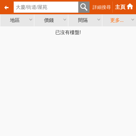
主頁
詳細搜尋
地區
價錢
間隔
更多...
已沒有樓盤!