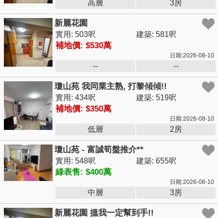
高層
3房
新麗花園
實用: 503呎
建築: 581呎
補地價: $530萬
日期:2026-08-10
--
--
瓊山苑 我同業主熟, 打黎傾傾!!
實用: 434呎
建築: 519呎
補地價: $350萬
日期:2026-08-10
低層
2房
瓊山苑 - 富誠筍盤推介**
實用: 548呎
建築: 655呎
綠表售: $400萬
日期:2026-08-10
中層
3房
新麗花園 搵我一定幫到手!!