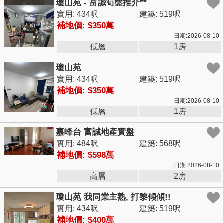
瓊山苑 - 富誠筍盤推介**
實用: 434呎
建築: 519呎
補地價: $350萬
日期:2026-08-10
低層
1房
瓊山苑
實用: 434呎
建築: 519呎
補地價: $350萬
日期:2026-08-10
低層
1房
嘉峰台 富誠地產實盤
實用: 484呎
建築: 568呎
補地價: $598萬
日期:2026-08-10
高層
2房
瓊山苑 我同業主熟, 打黎傾傾!!
實用: 434呎
建築: 519呎
補地價: $400萬