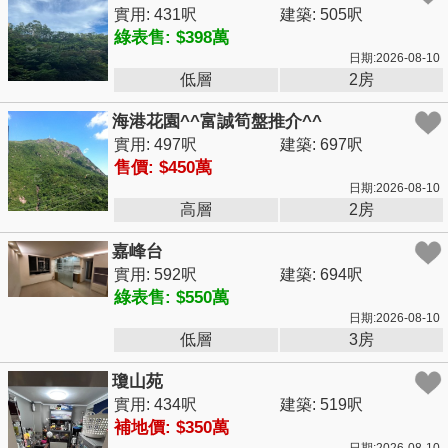
實用: 431呎
建築: 505呎
綠表售: $398萬
日期:2026-08-10
低層
2房
海港花園^^富誠筍盤推介^^
實用: 497呎
建築: 697呎
售價: $450萬
日期:2026-08-10
高層
2房
嘉峰台
實用: 592呎
建築: 694呎
綠表售: $550萬
日期:2026-08-10
低層
3房
瓊山苑
實用: 434呎
建築: 519呎
補地價: $350萬