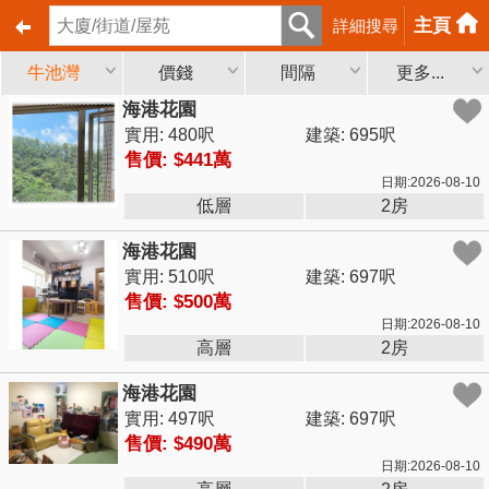
主頁
詳細搜尋
牛池灣
價錢
間隔
更多...
海港花園
實用: 480呎
建築: 695呎
售價: $441萬
日期:2026-08-10
低層
2房
海港花園
實用: 510呎
建築: 697呎
售價: $500萬
日期:2026-08-10
高層
2房
海港花園
實用: 497呎
建築: 697呎
售價: $490萬
日期:2026-08-10