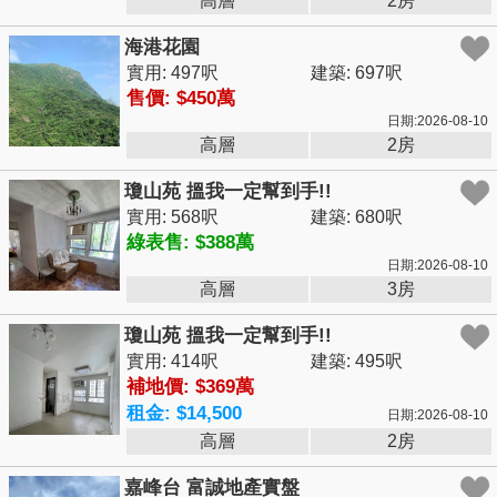
高層
2房
海港花園
實用: 497呎
建築: 697呎
售價: $450萬
日期:2026-08-10
高層
2房
瓊山苑 搵我一定幫到手!!
實用: 568呎
建築: 680呎
綠表售: $388萬
日期:2026-08-10
高層
3房
瓊山苑 搵我一定幫到手!!
實用: 414呎
建築: 495呎
補地價: $369萬
租金: $14,500
日期:2026-08-10
高層
2房
嘉峰台 富誠地產實盤