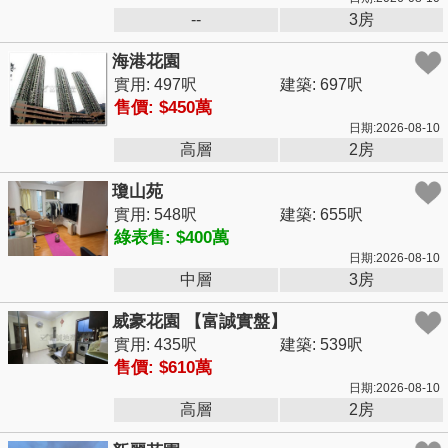
--
3房
海港花園
實用: 497呎
建築: 697呎
售價: $450萬
日期:2026-08-10
高層
2房
瓊山苑
實用: 548呎
建築: 655呎
綠表售: $400萬
日期:2026-08-10
中層
3房
威豪花園 【富誠實盤】
實用: 435呎
建築: 539呎
售價: $610萬
日期:2026-08-10
高層
2房