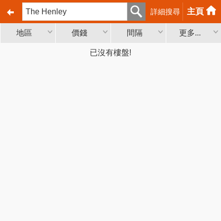
主頁
詳細搜尋
地區
價錢
間隔
更多...
已沒有樓盤!