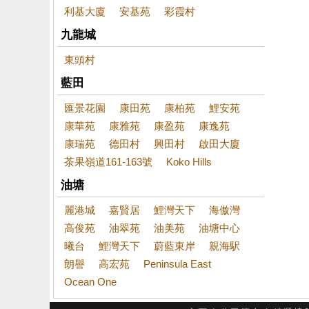
利基大廈
安基苑
彩霞村
九龍城
東頭村
藍田
匯景花園
康田苑
康柏苑
鯉安苑
康華苑
康雅苑
康盈苑
康逸苑
康瑞苑
德田村
興田村
啟田大廈
茶果嶺道161-163號
Koko Hills
油塘
麗港城
嘉賢居
鯉灣天下
海傲灣
高俊苑
油翠苑
油美苑
油塘中心
曦台
鯉灣天下
蔚藍東岸
親海駅
朗譽
高宏苑
Peninsula East
Ocean One