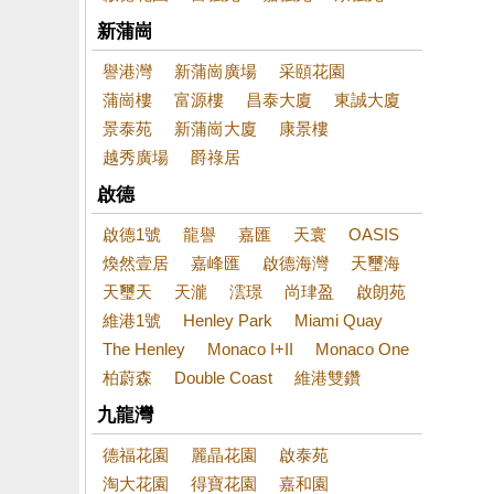
新蒲崗
譽港灣
新蒲崗廣場
采頤花園
蒲崗樓
富源樓
昌泰大廈
東誠大廈
景泰苑
新蒲崗大廈
康景樓
越秀廣場
爵祿居
啟德
啟德1號
龍譽
嘉匯
天寰
OASIS
煥然壹居
嘉峰匯
啟德海灣
天璽海
天璽天
天瀧
澐璟
尚珒盈
啟朗苑
維港1號
Henley Park
Miami Quay
The Henley
Monaco I+II
Monaco One
柏蔚森
Double Coast
維港雙鑽
九龍灣
德福花園
麗晶花園
啟泰苑
淘大花園
得寶花園
嘉和園