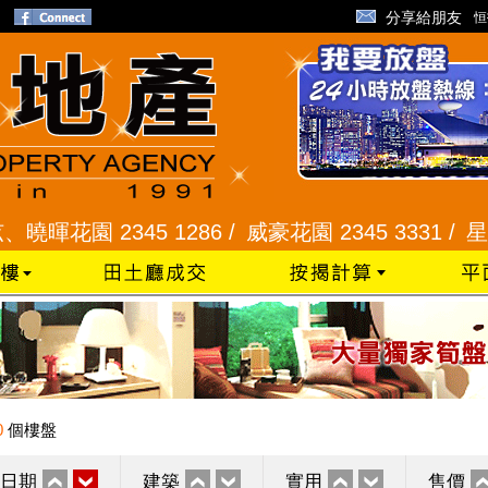
分享給朋友
恒
園 2345 1286 /
威豪花園 2345 3331 /
星河明居、
0
個樓盤
日期
建築
實用
售價