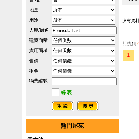
地區
用途
沒有資料.
大廈/街道
建築面積
共找到
實用面積
1
售價
租金
物業編號
熱門屋苑