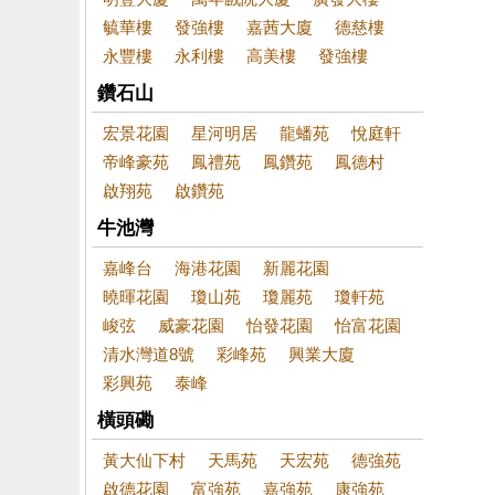
毓華樓
發強樓
嘉茜大廈
德慈樓
永豐樓
永利樓
高美樓
發強樓
鑽石山
宏景花園
星河明居
龍蟠苑
悅庭軒
帝峰豪苑
鳳禮苑
鳳鑽苑
鳳德村
啟翔苑
啟鑽苑
牛池灣
嘉峰台
海港花園
新麗花園
曉暉花園
瓊山苑
瓊麗苑
瓊軒苑
峻弦
威豪花園
怡發花園
怡富花園
清水灣道8號
彩峰苑
興業大廈
彩興苑
泰峰
橫頭磡
黃大仙下村
天馬苑
天宏苑
德強苑
啟德花園
富強苑
嘉強苑
康強苑