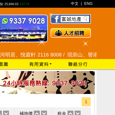
中文
|
ENG
指:
25,668.03
137.75
悅庭軒 2116 8008 /
現崇山、譽港灣 2345 9926
1
補地價
租金