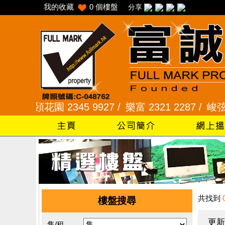
我的收藏
0
個樓盤
分享
采頣花園 2345 9927 /
樂富 2321 2287 /
峻弦、曉暉花
共找到
樓盤搜尋
更新
售/租