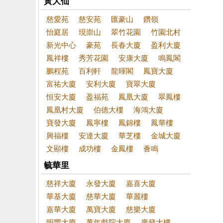
黃大仙
慈愛苑
慈安苑
匯豪山
鑽嶺
怡庭居
現崇山
翠竹花園
竹園北村
新光中心
豪苑
長春大廈
盈利大廈
鳳祥樓
秀芳花園
安康大廈
鳴鳳閣
鵬程苑
百利軒
龍暉閣
鳳寶大廈
富祐大廈
安利大廈
寶翠大廈
恒安大廈
盈福苑
鳳凰大廈
翠鳳樓
鳳凰村大廈
伯德大樓
海鴻大廈
寶發大廈
鳳寧樓
鳳錦樓
鳳華樓
興福樓
安達大廈
華芝樓
金城大廈
文顯樓
成功樓
金鳳樓
薈鳴
毓華里
慈祥大廈
永發大廈
嘉喜大廈
華基大廈
慈華大廈
華麗樓
嘉華大廈
萬寶大廈
慈樂大廈
明豐大廈
萬年戲院大廈
廣發大樓