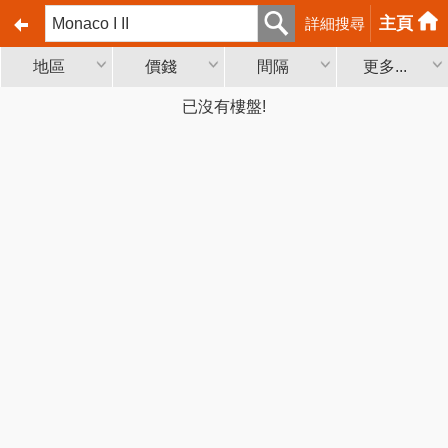
主頁
詳細搜尋
地區
價錢
間隔
更多...
已沒有樓盤!