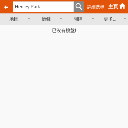
主頁
詳細搜尋
地區
價錢
間隔
更多...
已沒有樓盤!