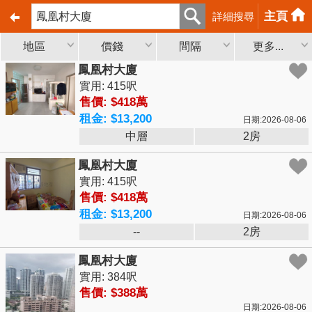
主頁
詳細搜尋
地區
價錢
間隔
更多...
鳳凰村大廈
實用: 415呎
售價: $418萬
租金: $13,200
日期:2026-08-06
中層
2房
鳳凰村大廈
實用: 415呎
售價: $418萬
租金: $13,200
日期:2026-08-06
--
2房
鳳凰村大廈
實用: 384呎
售價: $388萬
日期:2026-08-06