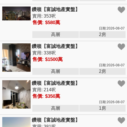
鑽嶺【富誠地產實盤】
實用: 353呎
售價: $580萬
日期:2026-08-07
高層
2房
鑽嶺【富誠地產實盤】
實用: 338呎
售價: $1500萬
日期:2026-08-07
高層
2房
鑽嶺【富誠地產實盤】
實用: 214呎
售價: $350萬
日期:2026-08-07
高層
1房
鑽嶺【富誠地產實盤】
實用: 381呎