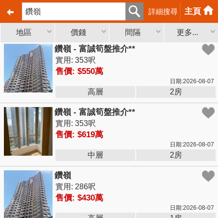
主頁
詳細搜尋
地區
價錢
間隔
更多...
鑽嶺 - 富誠筍盤推介**
實用: 353呎
售價: $550萬
日期:2026-08-07
高層
2房
鑽嶺 - 富誠筍盤推介**
實用: 353呎
售價: $619萬
日期:2026-08-07
中層
2房
鑽嶺
實用: 286呎
售價: $430萬
日期:2026-08-07