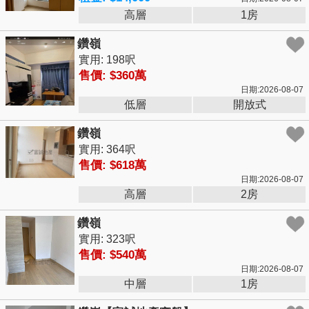
高層
1房
鑽嶺
實用: 198呎
售價: $360萬
日期:2026-08-07
低層
開放式
鑽嶺
實用: 364呎
售價: $618萬
日期:2026-08-07
高層
2房
鑽嶺
實用: 323呎
售價: $540萬
日期:2026-08-07
中層
1房