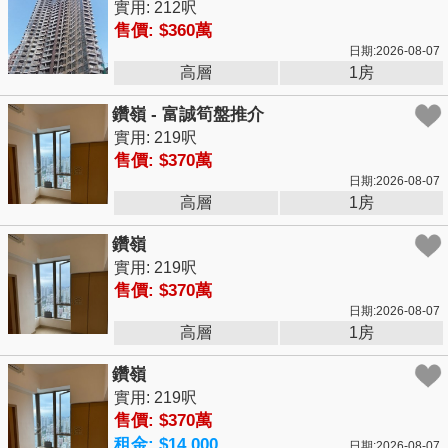
實用: 212呎
售價: $360萬
日期:2026-08-07
高層
1房
鑽嶺 - 富誠筍盤推介
實用: 219呎
售價: $370萬
日期:2026-08-07
高層
1房
鑽嶺
實用: 219呎
售價: $370萬
日期:2026-08-07
高層
1房
鑽嶺
實用: 219呎
售價: $370萬
租金: $14,000
日期:2026-08-07