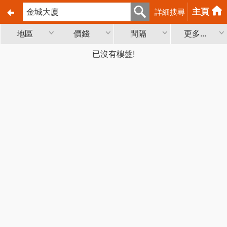
主頁
詳細搜尋
地區
價錢
間隔
更多...
已沒有樓盤!