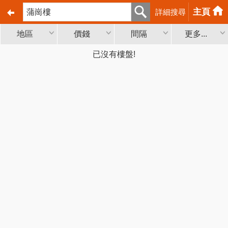
主頁
詳細搜尋
地區
價錢
間隔
更多...
已沒有樓盤!