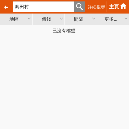
主頁
詳細搜尋
地區
價錢
間隔
更多...
已沒有樓盤!