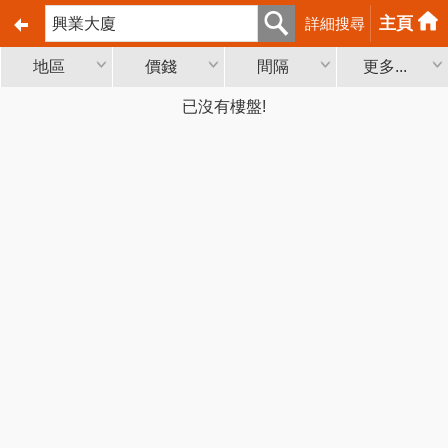
主頁
詳細搜尋
地區
價錢
間隔
更多...
已沒有樓盤!