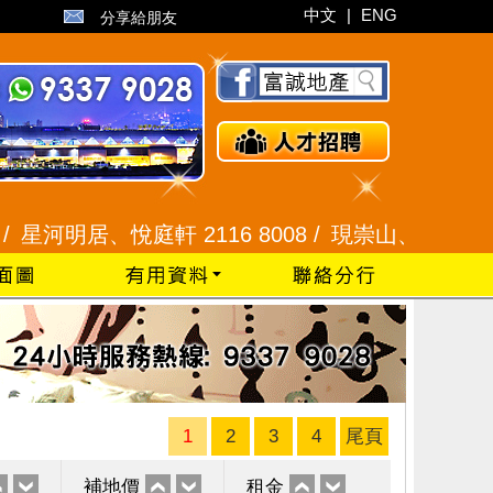
中文
|
ENG
分享給朋友
居、悅庭軒 2116 8008 /
現崇山、譽港灣 2345 99
1
2
3
4
尾頁
補地價
租金