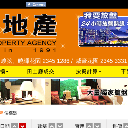
暉花園 2345 1286 /
威豪花園 2345 3331 /
星河明
36
個樓盤
日期
建築
實用
售價