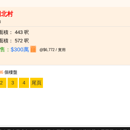
園北村
仙
面積：
443 呎
面積：
572 呎
售：
$300萬
@$6,772 / 實用
36
個樓盤
2
3
4
尾頁