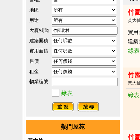
地區
竹園
用途
黃大
大廈/街道
實用
建築面積
建築
綠表
實用面積
售價
租金
竹
物業編號
黃大
綠表
熱門屋苑
竹園