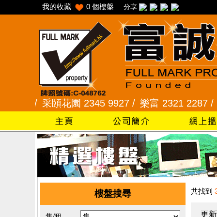
我的收藏
0
個樓盤
分享
 /
采頣花園 2345 9927 /
樂富 2321 2287 /
峻弦、曉
共找到
樓盤搜尋
更新
售/租