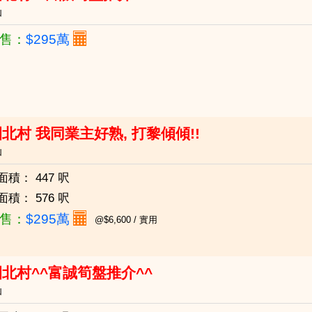
仙
售：
$295萬
北村 我同業主好熟, 打黎傾傾!!
仙
面積：
447 呎
面積：
576 呎
售：
$295萬
@$6,600 / 實用
北村^^富誠筍盤推介^^
仙