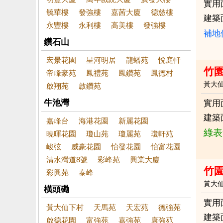
實用
毓華樓
發強樓
嘉茜大廈
德慈樓
建築
永豐樓
永利樓
高美樓
發強樓
補地
鑽石山
宏景花園
星河明居
龍蟠苑
悅庭軒
竹
帝峰豪苑
鳳禮苑
鳳鑽苑
鳳德村
黃大
啟翔苑
啟鑽苑
牛池灣
實用
建築
嘉峰台
海港花園
新麗花園
綠表
曉暉花園
瓊山苑
瓊麗苑
瓊軒苑
峻弦
威豪花園
怡發花園
怡富花園
清水灣道8號
彩峰苑
興業大廈
竹
彩興苑
泰峰
黃大
橫頭磡
實用
黃大仙下村
天馬苑
天宏苑
德強苑
建築
啟德花園
富強苑
嘉強苑
康強苑