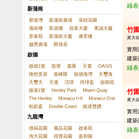
綠表
新蒲崗
譽港灣
新蒲崗廣場
采頤花園
蒲崗樓
富源樓
昌泰大廈
東誠大廈
竹
景泰苑
新蒲崗大廈
康景樓
黃大
越秀廣場
爵祿居
實用
啟德
建築
啟德1號
龍譽
嘉匯
天寰
OASIS
綠表
煥然壹居
嘉峰匯
啟德海灣
天璽海
天璽天
天瀧
澐璟
尚珒盈
啟朗苑
維港1號
Henley Park
Miami Quay
竹
The Henley
Monaco I+II
Monaco One
黃大
柏蔚森
Double Coast
維港雙鑽
實用
九龍灣
建築
德福花園
麗晶花園
啟泰苑
綠表
淘大花園
得寶花園
嘉和園