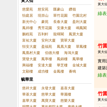
黃大仙
黃大
慈愛苑
慈安苑
匯豪山
鑽嶺
綠表
怡庭居
現崇山
翠竹花園
竹園北村
新光中心
豪苑
長春大廈
盈利大廈
鳳祥樓
秀芳花園
安康大廈
鳴鳳閣
鵬程苑
百利軒
龍暉閣
鳳寶大廈
富祐大廈
安利大廈
寶翠大廈
竹園
恒安大廈
盈福苑
鳳凰大廈
翠鳳樓
黃大
鳳凰村大廈
伯德大樓
海鴻大廈
寶發大廈
鳳寧樓
鳳錦樓
鳳華樓
實用
興福樓
安達大廈
華芝樓
金城大廈
建築
文顯樓
成功樓
金鳳樓
薈鳴
綠表
毓華里
慈祥大廈
永發大廈
嘉喜大廈
竹園
華基大廈
慈華大廈
華麗樓
黃大
嘉華大廈
萬寶大廈
慈樂大廈
明豐大廈
萬年戲院大廈
廣發大樓