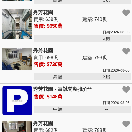
高層
3房
秀芳花園
實用: 639呎
建築: 740呎
售價: $650萬
日期:2026-08-06
--
3房
秀芳花園
實用: 698呎
建築: 798呎
售價: $730萬
日期:2026-08-06
高層
3房
秀芳花園 - 富誠筍盤推介**
售價: $148萬
日期:2026-08-06
中層
--
秀芳花園
實用: 682呎
建築: 788呎