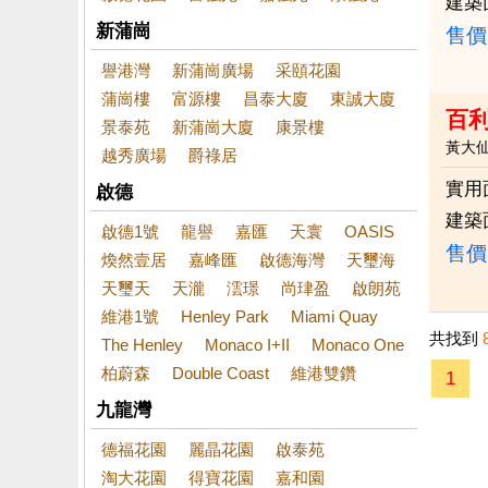
建築
新蒲崗
售價
譽港灣
新蒲崗廣場
采頤花園
蒲崗樓
富源樓
昌泰大廈
東誠大廈
百
景泰苑
新蒲崗大廈
康景樓
黃大
越秀廣場
爵祿居
實用
啟德
建築
啟德1號
龍譽
嘉匯
天寰
OASIS
售價
煥然壹居
嘉峰匯
啟德海灣
天璽海
天璽天
天瀧
澐璟
尚珒盈
啟朗苑
維港1號
Henley Park
Miami Quay
共找到
The Henley
Monaco I+II
Monaco One
柏蔚森
Double Coast
維港雙鑽
1
九龍灣
德福花園
麗晶花園
啟泰苑
淘大花園
得寶花園
嘉和園