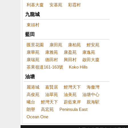
利基大廈
安基苑
彩霞村
九龍城
東頭村
藍田
匯景花園
康田苑
康柏苑
鯉安苑
康華苑
康雅苑
康盈苑
康逸苑
康瑞苑
德田村
興田村
啟田大廈
茶果嶺道161-163號
Koko Hills
油塘
麗港城
嘉賢居
鯉灣天下
海傲灣
高俊苑
油翠苑
油美苑
油塘中心
曦台
鯉灣天下
蔚藍東岸
親海駅
朗譽
高宏苑
Peninsula East
Ocean One