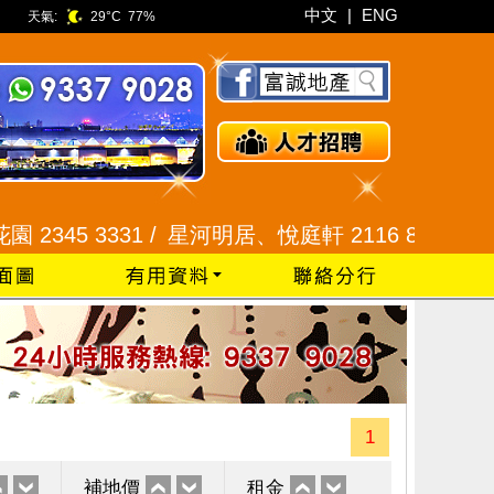
中文
|
ENG
天氣:
29°C
77%
5 3331 /
星河明居、悅庭軒 2116 8008 /
現崇山、譽
1
補地價
租金