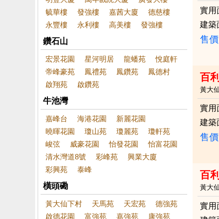
實用
毓華樓
發強樓
嘉茜大廈
德慈樓
建築
永豐樓
永利樓
高美樓
發強樓
售價
鑽石山
宏景花園
星河明居
龍蟠苑
悅庭軒
帝峰豪苑
鳳禮苑
鳳鑽苑
鳳德村
百利
啟翔苑
啟鑽苑
黃大
牛池灣
實用
嘉峰台
海港花園
新麗花園
建築
曉暉花園
瓊山苑
瓊麗苑
瓊軒苑
售價
峻弦
威豪花園
怡發花園
怡富花園
清水灣道8號
彩峰苑
興業大廈
彩興苑
泰峰
百
橫頭磡
黃大
黃大仙下村
天馬苑
天宏苑
德強苑
實用
啟德花園
富強苑
嘉強苑
康強苑