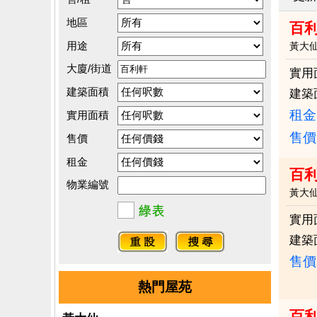
地區
百
用途
黃大
大廈/街道
實用
建築面積
建築
租金：
實用面積
售價
售價
租金
百
物業編號
黃大
實用
建築
售價
熱門屋苑
百利