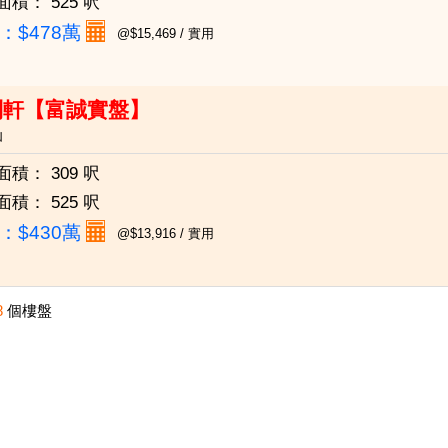
面積：
525 呎
：
$478萬
@$15,469 / 實用
利軒【富誠實盤】
仙
面積：
309 呎
面積：
525 呎
：
$430萬
@$13,916 / 實用
8
個樓盤