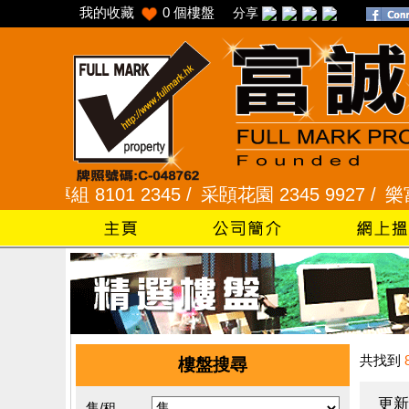
我的收藏
0
個樓盤
分享
 8101 2345 /
采頣花園 2345 9927 /
樂富 2321
共找到
樓盤搜尋
更新
售/租