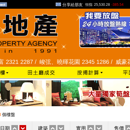
分享給朋友
恒指:
25,530.28
-385.54
 2287 /
峻弦、曉暉花園 2345 1286 /
威豪花園 234
8
個樓盤
日期
建築
實用
售價