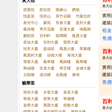
黃大仙
黃大
慈愛苑
慈安苑
匯豪山
鑽嶺
實用
怡庭居
現崇山
翠竹花園
竹園北村
新光中心
豪苑
長春大廈
盈利大廈
建築
鳳祥樓
秀芳花園
安康大廈
鳴鳳閣
租金：
鵬程苑
百利軒
龍暉閣
鳳寶大廈
售價
富祐大廈
安利大廈
寶翠大廈
恒安大廈
盈福苑
鳳凰大廈
翠鳳樓
百利
鳳凰村大廈
伯德大樓
海鴻大廈
黃大
寶發大廈
鳳寧樓
鳳錦樓
鳳華樓
實用
興福樓
安達大廈
華芝樓
金城大廈
建築
文顯樓
成功樓
金鳳樓
薈鳴
售價
毓華里
慈祥大廈
永發大廈
嘉喜大廈
華基大廈
慈華大廈
華麗樓
百利
嘉華大廈
萬寶大廈
慈樂大廈
黃大
明豐大廈
萬年戲院大廈
廣發大樓