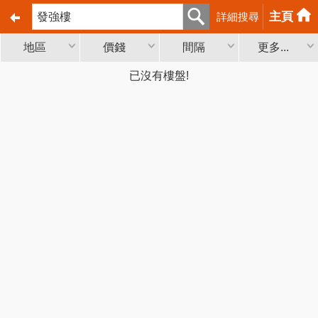
主頁
詳細搜尋
地區
價錢
間隔
更多...
已沒有樓盤!