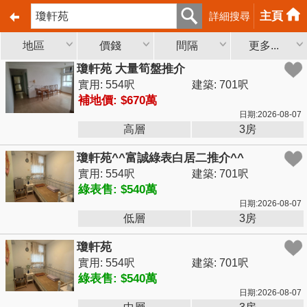
主頁
詳細搜尋
地區
價錢
間隔
更多...
瓊軒苑 大量筍盤推介
實用: 554呎
建築: 701呎
補地價: $670萬
日期:2026-08-07
高層
3房
瓊軒苑^^富誠綠表白居二推介^^
實用: 554呎
建築: 701呎
綠表售: $540萬
日期:2026-08-07
低層
3房
瓊軒苑
實用: 554呎
建築: 701呎
綠表售: $540萬
日期:2026-08-07