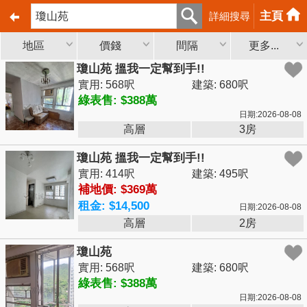
主頁
詳細搜尋
地區
價錢
間隔
更多...
瓊山苑 搵我一定幫到手!!
實用: 568呎
建築: 680呎
綠表售: $388萬
日期:2026-08-08
高層
3房
瓊山苑 搵我一定幫到手!!
實用: 414呎
建築: 495呎
補地價: $369萬
租金: $14,500
日期:2026-08-08
高層
2房
瓊山苑
實用: 568呎
建築: 680呎
綠表售: $388萬
日期:2026-08-08