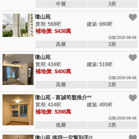
中層
3房
瓊山苑
實用: 568呎
建築: 680呎
補地價: $438萬
日期:2026-08-08
高層
3房
瓊山苑
實用: 434呎
建築: 519呎
補地價: $400萬
日期:2026-08-08
高層
2房
瓊山苑 - 富誠筍盤推介**
實用: 414呎
建築: 495呎
補地價: $398萬
日期:2026-08-08
低層
2房
瓊山苑 搵我一定幫到手!!