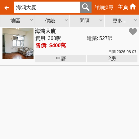
主頁
詳細搜尋
地區
價錢
間隔
更多...
海鴻大廈
實用: 368呎
建築: 527呎
售價: $400萬
日期:2026-08-07
中層
2房