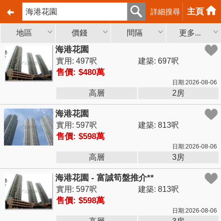
主頁
詳細搜尋
地區
價錢
間隔
更多...
海港花園
實用: 497呎
建築: 697呎
售價: $480萬
日期:2026-08-06
高層
2房
海港花園
實用: 597呎
建築: 813呎
售價: $598萬
日期:2026-08-06
高層
3房
海港花園 - 富誠筍盤推介**
實用: 597呎
建築: 813呎
售價: $598萬
日期:2026-08-06