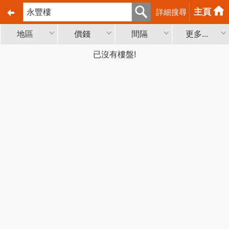
主頁
詳細搜尋
地區
價錢
間隔
更多...
已沒有樓盤!