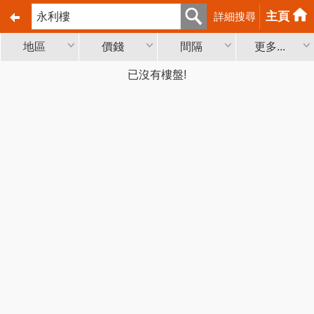
主頁
詳細搜尋
地區
價錢
間隔
更多...
已沒有樓盤!