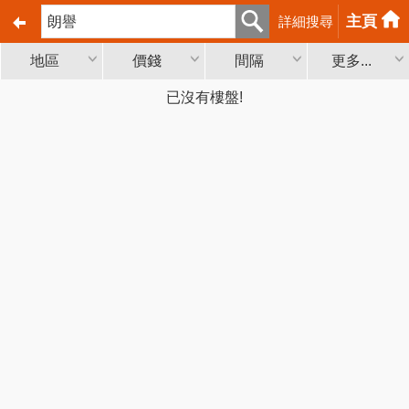
主頁
詳細搜尋
地區
價錢
間隔
更多...
已沒有樓盤!