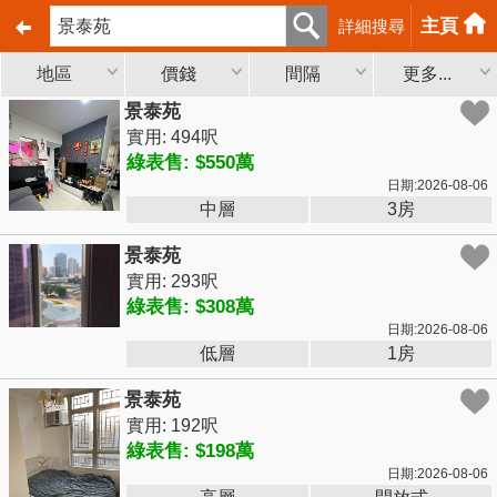
主頁
詳細搜尋
地區
價錢
間隔
更多...
景泰苑
實用: 494呎
綠表售: $550萬
日期:2026-08-06
中層
3房
景泰苑
實用: 293呎
綠表售: $308萬
日期:2026-08-06
低層
1房
景泰苑
實用: 192呎
綠表售: $198萬
日期:2026-08-06