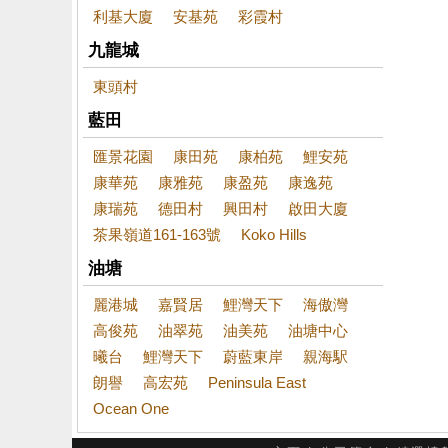
利基大廈
安基苑
彩霞村
九龍城
東頭村
藍田
匯景花園
康田苑
康柏苑
鯉安苑
康華苑
康雅苑
康盈苑
康逸苑
康瑞苑
德田村
興田村
啟田大廈
茶果嶺道161-163號
Koko Hills
油塘
麗港城
嘉賢居
鯉灣天下
海傲灣
高俊苑
油翠苑
油美苑
油塘中心
曦台
鯉灣天下
蔚藍東岸
親海駅
朗譽
高宏苑
Peninsula East
Ocean One