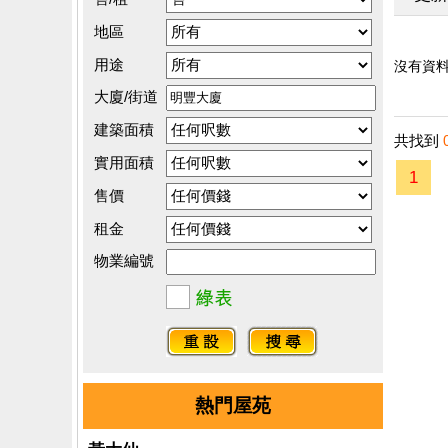
地區
用途
沒有資料.
大廈/街道
建築面積
共找到
實用面積
1
售價
租金
物業編號
熱門屋苑