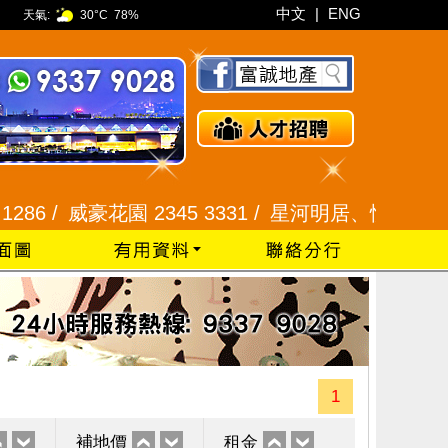
中文
|
ENG
天氣:
30°C
78%
/
威豪花園 2345 3331 /
星河明居、悅庭軒 2116 800
1
補地價
租金