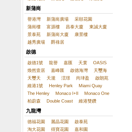
新蒲崗
譽港灣
新蒲崗廣場
采頤花園
蒲崗樓
富源樓
昌泰大廈
東誠大廈
景泰苑
新蒲崗大廈
康景樓
越秀廣場
爵祿居
啟德
啟德1號
龍譽
嘉匯
天寰
OASIS
煥然壹居
嘉峰匯
啟德海灣
天璽海
天璽天
天瀧
澐璟
尚珒盈
啟朗苑
維港1號
Henley Park
Miami Quay
The Henley
Monaco I+II
Monaco One
柏蔚森
Double Coast
維港雙鑽
九龍灣
德福花園
麗晶花園
啟泰苑
淘大花園
得寶花園
嘉和園