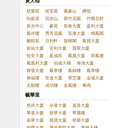
黃大仙
慈愛苑
慈安苑
匯豪山
鑽嶺
怡庭居
現崇山
翠竹花園
竹園北村
新光中心
豪苑
長春大廈
盈利大廈
鳳祥樓
秀芳花園
安康大廈
鳴鳳閣
鵬程苑
百利軒
龍暉閣
鳳寶大廈
富祐大廈
安利大廈
寶翠大廈
恒安大廈
盈福苑
鳳凰大廈
翠鳳樓
鳳凰村大廈
伯德大樓
海鴻大廈
寶發大廈
鳳寧樓
鳳錦樓
鳳華樓
興福樓
安達大廈
華芝樓
金城大廈
文顯樓
成功樓
金鳳樓
薈鳴
毓華里
慈祥大廈
永發大廈
嘉喜大廈
華基大廈
慈華大廈
華麗樓
嘉華大廈
萬寶大廈
慈樂大廈
明豐大廈
萬年戲院大廈
廣發大樓