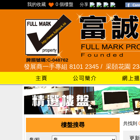
我的收藏
0
個樓盤
分享
/
發展商一手專組 8101 2345 /
采頣花園 2345 992
共找到
樓盤搜尋
更新
售/租