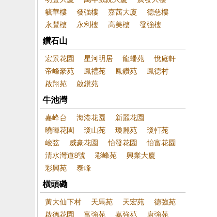
毓華樓
發強樓
嘉茜大廈
德慈樓
永豐樓
永利樓
高美樓
發強樓
鑽石山
宏景花園
星河明居
龍蟠苑
悅庭軒
帝峰豪苑
鳳禮苑
鳳鑽苑
鳳德村
啟翔苑
啟鑽苑
牛池灣
嘉峰台
海港花園
新麗花園
曉暉花園
瓊山苑
瓊麗苑
瓊軒苑
峻弦
威豪花園
怡發花園
怡富花園
清水灣道8號
彩峰苑
興業大廈
彩興苑
泰峰
橫頭磡
黃大仙下村
天馬苑
天宏苑
德強苑
啟德花園
富強苑
嘉強苑
康強苑