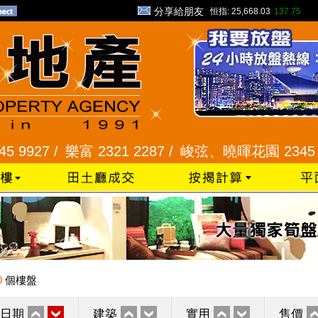
分享給朋友
恒指:
25,668.03
137.75
7 /
樂富 2321 2287 /
峻弦、曉暉花園 2345 1286 
0
個樓盤
日期
建築
實用
售價