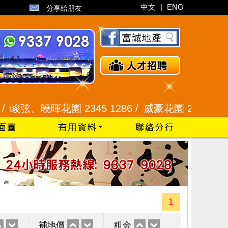
中文
|
ENG
分享給朋友
、曉暉花園 2345 1286 /
威豪花園 2345 3331 /
星
1
補地價
租金