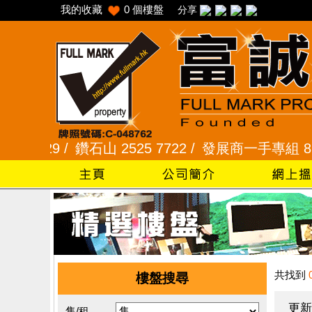
我的收藏
0
個樓盤
分享
229 /
鑽石山 2525 7722 /
發展商一手專組 8101 23
共找到
樓盤搜尋
更新
售/租