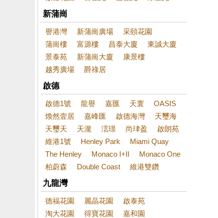
新蒲崗
譽港灣
新蒲崗廣場
采頤花園
蒲崗樓
富源樓
昌泰大廈
東誠大廈
景泰苑
新蒲崗大廈
康景樓
越秀廣場
爵祿居
啟德
啟德1號
龍譽
嘉匯
天寰
OASIS
煥然壹居
嘉峰匯
啟德海灣
天璽海
天璽天
天瀧
澐璟
尚珒盈
啟朗苑
維港1號
Henley Park
Miami Quay
The Henley
Monaco I+II
Monaco One
柏蔚森
Double Coast
維港雙鑽
九龍灣
德福花園
麗晶花園
啟泰苑
淘大花園
得寶花園
嘉和園