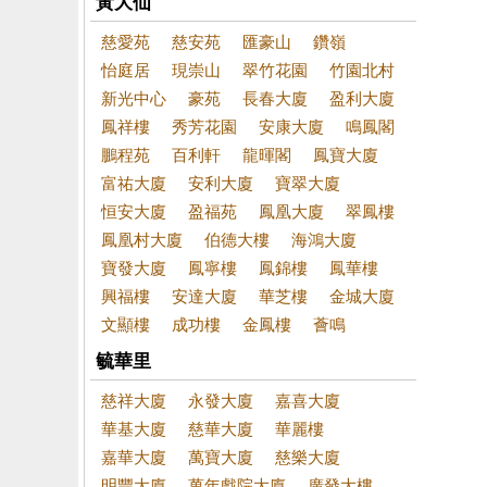
黃大仙
慈愛苑
慈安苑
匯豪山
鑽嶺
怡庭居
現崇山
翠竹花園
竹園北村
新光中心
豪苑
長春大廈
盈利大廈
鳳祥樓
秀芳花園
安康大廈
鳴鳳閣
鵬程苑
百利軒
龍暉閣
鳳寶大廈
富祐大廈
安利大廈
寶翠大廈
恒安大廈
盈福苑
鳳凰大廈
翠鳳樓
鳳凰村大廈
伯德大樓
海鴻大廈
寶發大廈
鳳寧樓
鳳錦樓
鳳華樓
興福樓
安達大廈
華芝樓
金城大廈
文顯樓
成功樓
金鳳樓
薈鳴
毓華里
慈祥大廈
永發大廈
嘉喜大廈
華基大廈
慈華大廈
華麗樓
嘉華大廈
萬寶大廈
慈樂大廈
明豐大廈
萬年戲院大廈
廣發大樓