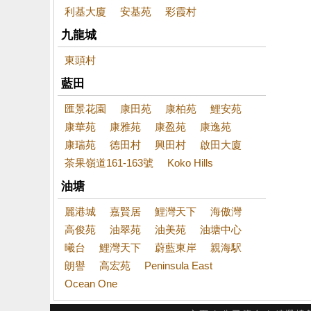
利基大廈
安基苑
彩霞村
九龍城
東頭村
藍田
匯景花園
康田苑
康柏苑
鯉安苑
康華苑
康雅苑
康盈苑
康逸苑
康瑞苑
德田村
興田村
啟田大廈
茶果嶺道161-163號
Koko Hills
油塘
麗港城
嘉賢居
鯉灣天下
海傲灣
高俊苑
油翠苑
油美苑
油塘中心
曦台
鯉灣天下
蔚藍東岸
親海駅
朗譽
高宏苑
Peninsula East
Ocean One