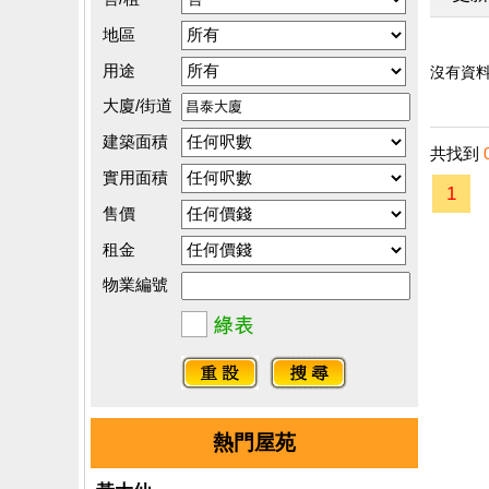
地區
用途
沒有資料.
大廈/街道
建築面積
共找到
實用面積
1
售價
租金
物業編號
熱門屋苑