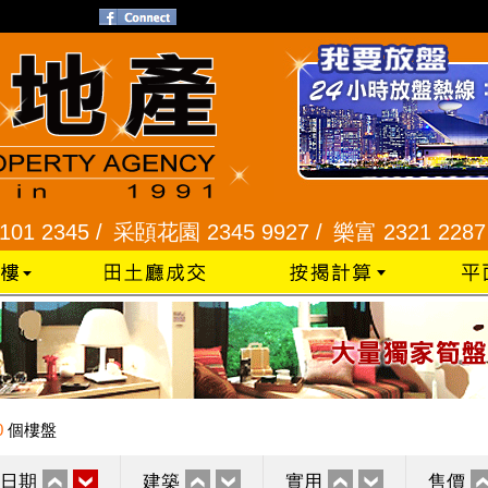
45 /
采頣花園 2345 9927 /
樂富 2321 2287 /
峻弦
0
個樓盤
日期
建築
實用
售價