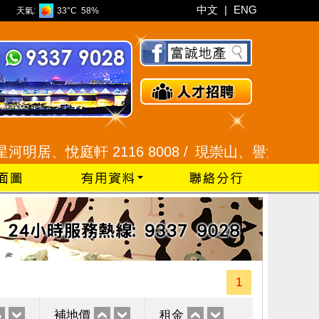
中文
|
ENG
天氣:
33°C
58%
、悅庭軒 2116 8008 /
現崇山、譽港灣 2345 9926
1
補地價
租金