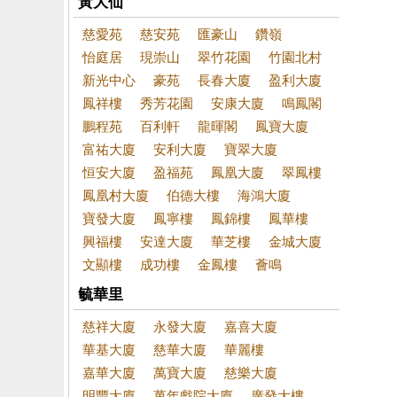
黃大仙
慈愛苑
慈安苑
匯豪山
鑽嶺
怡庭居
現崇山
翠竹花園
竹園北村
新光中心
豪苑
長春大廈
盈利大廈
鳳祥樓
秀芳花園
安康大廈
鳴鳳閣
鵬程苑
百利軒
龍暉閣
鳳寶大廈
富祐大廈
安利大廈
寶翠大廈
恒安大廈
盈福苑
鳳凰大廈
翠鳳樓
鳳凰村大廈
伯德大樓
海鴻大廈
寶發大廈
鳳寧樓
鳳錦樓
鳳華樓
興福樓
安達大廈
華芝樓
金城大廈
文顯樓
成功樓
金鳳樓
薈鳴
毓華里
慈祥大廈
永發大廈
嘉喜大廈
華基大廈
慈華大廈
華麗樓
嘉華大廈
萬寶大廈
慈樂大廈
明豐大廈
萬年戲院大廈
廣發大樓