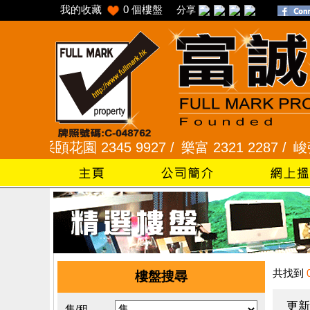
我的收藏
0
個樓盤
分享
采頣花園 2345 9927 /
樂富 2321 2287 /
峻弦、曉暉花
共找到
樓盤搜尋
更新
售/租