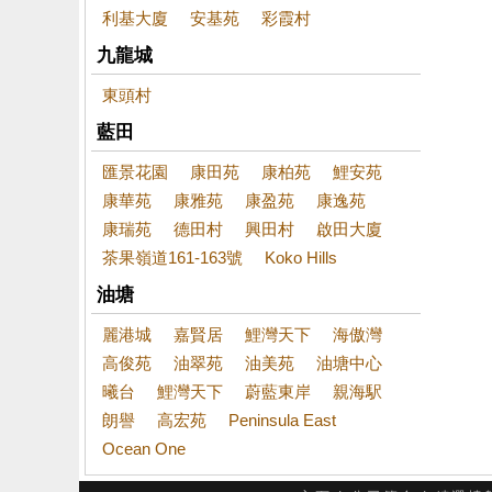
利基大廈
安基苑
彩霞村
九龍城
東頭村
藍田
匯景花園
康田苑
康柏苑
鯉安苑
康華苑
康雅苑
康盈苑
康逸苑
康瑞苑
德田村
興田村
啟田大廈
茶果嶺道161-163號
Koko Hills
油塘
麗港城
嘉賢居
鯉灣天下
海傲灣
高俊苑
油翠苑
油美苑
油塘中心
曦台
鯉灣天下
蔚藍東岸
親海駅
朗譽
高宏苑
Peninsula East
Ocean One