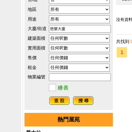
地區
用途
沒有資料.
大廈/街道
建築面積
共找到
實用面積
1
售價
租金
物業編號
熱門屋苑