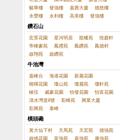
毓華樓
發強樓
嘉茜大廈
德慈樓
永豐樓
永利樓
高美樓
發強樓
鑽石山
宏景花園
星河明居
龍蟠苑
悅庭軒
帝峰豪苑
鳳禮苑
鳳鑽苑
鳳德村
啟翔苑
啟鑽苑
牛池灣
嘉峰台
海港花園
新麗花園
曉暉花園
瓊山苑
瓊麗苑
瓊軒苑
峻弦
威豪花園
怡發花園
怡富花園
清水灣道8號
彩峰苑
興業大廈
彩興苑
泰峰
橫頭磡
黃大仙下村
天馬苑
天宏苑
德強苑
啟德花園
富強苑
嘉強苑
康強苑