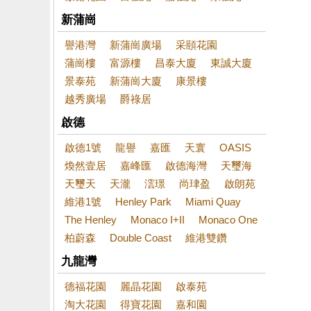
新蒲崗
譽港灣
新蒲崗廣場
采頤花園
蒲崗樓
富源樓
昌泰大廈
東誠大廈
景泰苑
新蒲崗大廈
康景樓
越秀廣場
爵祿居
啟德
啟德1號
龍譽
嘉匯
天寰
OASIS
煥然壹居
嘉峰匯
啟德海灣
天璽海
天璽天
天瀧
澐璟
尚珒盈
啟朗苑
維港1號
Henley Park
Miami Quay
The Henley
Monaco I+II
Monaco One
柏蔚森
Double Coast
維港雙鑽
九龍灣
德福花園
麗晶花園
啟泰苑
淘大花園
得寶花園
嘉和園