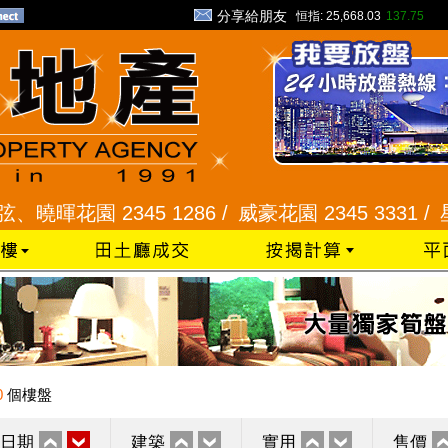
分享給朋友
恒指:
25,668.03
137.75
園 2345 1286 /
威豪花園 2345 3331 /
星河明居
0
個樓盤
日期
建築
實用
售價