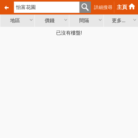
主頁
詳細搜尋
地區
價錢
間隔
更多...
已沒有樓盤!