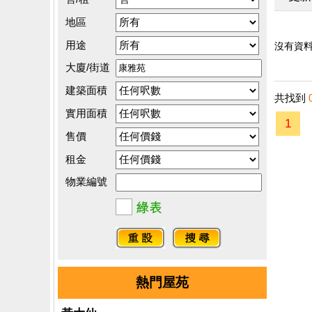
地區
用途
沒有資料.
大廈/街道
建築面積
共找到
實用面積
1
售價
租金
物業編號
熱門屋苑