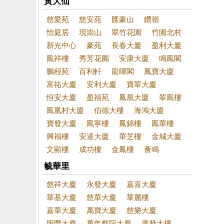
黃大仙
慈愛苑
慈安苑
匯豪山
鑽嶺
怡庭居
現崇山
翠竹花園
竹園北村
新光中心
豪苑
長春大廈
盈利大廈
鳳祥樓
秀芳花園
安康大廈
鳴鳳閣
鵬程苑
百利軒
龍暉閣
鳳寶大廈
富祐大廈
安利大廈
寶翠大廈
恒安大廈
盈福苑
鳳凰大廈
翠鳳樓
鳳凰村大廈
伯德大樓
海鴻大廈
寶發大廈
鳳寧樓
鳳錦樓
鳳華樓
興福樓
安達大廈
華芝樓
金城大廈
文顯樓
成功樓
金鳳樓
薈鳴
毓華里
慈祥大廈
永發大廈
嘉喜大廈
華基大廈
慈華大廈
華麗樓
嘉華大廈
萬寶大廈
慈樂大廈
明豐大廈
萬年戲院大廈
廣發大樓