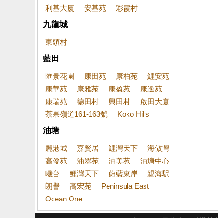
利基大廈
安基苑
彩霞村
九龍城
東頭村
藍田
匯景花園
康田苑
康柏苑
鯉安苑
康華苑
康雅苑
康盈苑
康逸苑
康瑞苑
德田村
興田村
啟田大廈
茶果嶺道161-163號
Koko Hills
油塘
麗港城
嘉賢居
鯉灣天下
海傲灣
高俊苑
油翠苑
油美苑
油塘中心
曦台
鯉灣天下
蔚藍東岸
親海駅
朗譽
高宏苑
Peninsula East
Ocean One