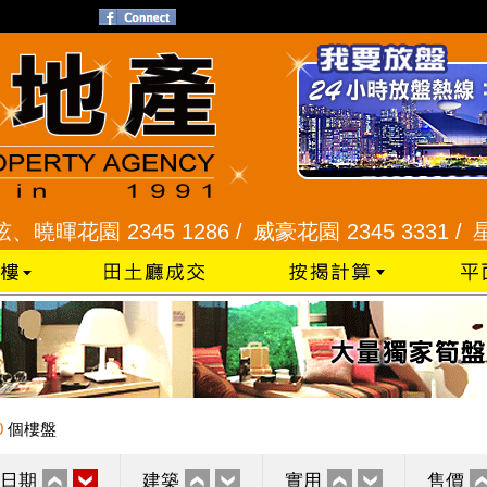
花園 2345 1286 /
威豪花園 2345 3331 /
星河明居
0
個樓盤
日期
建築
實用
售價