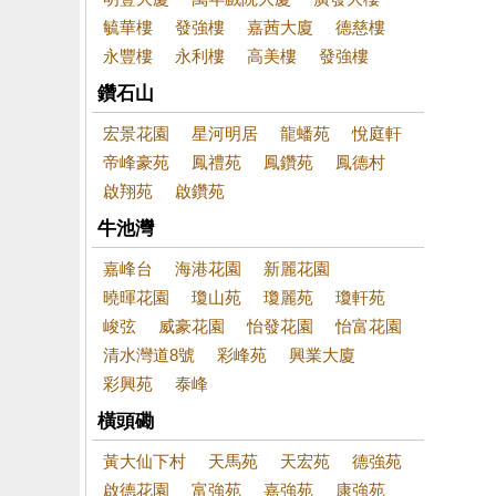
毓華樓
發強樓
嘉茜大廈
德慈樓
永豐樓
永利樓
高美樓
發強樓
鑽石山
宏景花園
星河明居
龍蟠苑
悅庭軒
帝峰豪苑
鳳禮苑
鳳鑽苑
鳳德村
啟翔苑
啟鑽苑
牛池灣
嘉峰台
海港花園
新麗花園
曉暉花園
瓊山苑
瓊麗苑
瓊軒苑
峻弦
威豪花園
怡發花園
怡富花園
清水灣道8號
彩峰苑
興業大廈
彩興苑
泰峰
橫頭磡
黃大仙下村
天馬苑
天宏苑
德強苑
啟德花園
富強苑
嘉強苑
康強苑