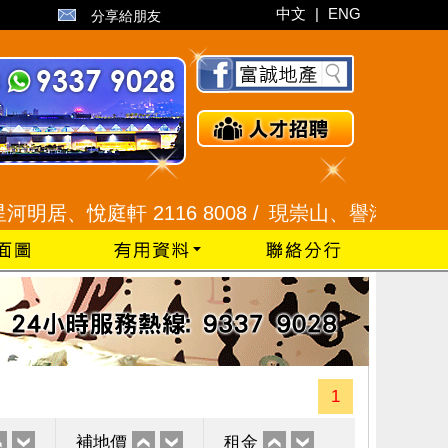
中文
|
ENG
分享給朋友
、悅庭軒 2116 8008 /
現崇山、譽港灣 2345 992
1
補地價
租金