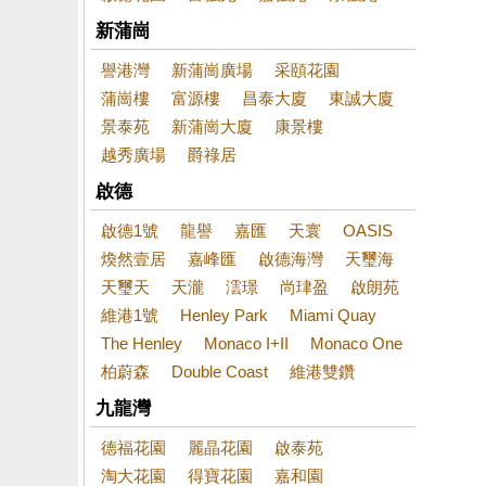
新蒲崗
譽港灣
新蒲崗廣場
采頤花園
蒲崗樓
富源樓
昌泰大廈
東誠大廈
景泰苑
新蒲崗大廈
康景樓
越秀廣場
爵祿居
啟德
啟德1號
龍譽
嘉匯
天寰
OASIS
煥然壹居
嘉峰匯
啟德海灣
天璽海
天璽天
天瀧
澐璟
尚珒盈
啟朗苑
維港1號
Henley Park
Miami Quay
The Henley
Monaco I+II
Monaco One
柏蔚森
Double Coast
維港雙鑽
九龍灣
德福花園
麗晶花園
啟泰苑
淘大花園
得寶花園
嘉和園