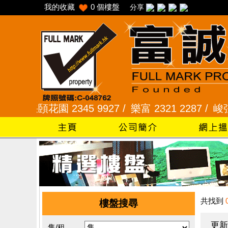
我的收藏
0
個樓盤
分享
采頣花園 2345 9927 /
樂富 2321 2287 /
峻弦、曉暉
共找到
樓盤搜尋
更新
售/租