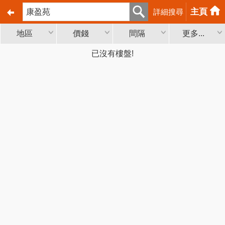
主頁
詳細搜尋
地區
價錢
間隔
更多...
已沒有樓盤!