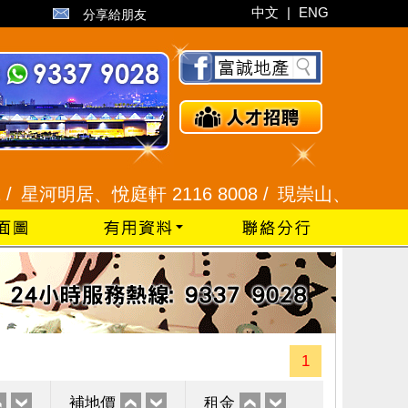
中文
|
ENG
分享給朋友
明居、悅庭軒 2116 8008 /
現崇山、譽港灣 2345 9
1
補地價
租金