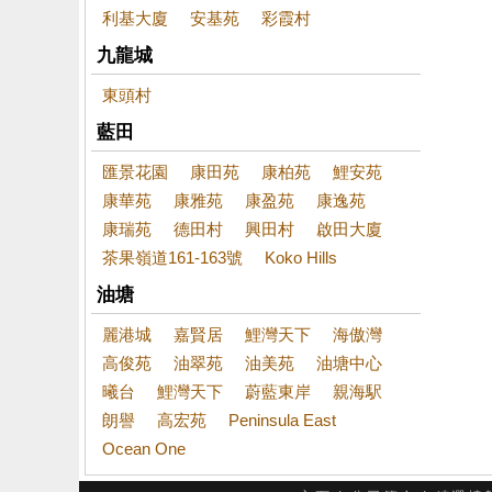
利基大廈
安基苑
彩霞村
九龍城
東頭村
藍田
匯景花園
康田苑
康柏苑
鯉安苑
康華苑
康雅苑
康盈苑
康逸苑
康瑞苑
德田村
興田村
啟田大廈
茶果嶺道161-163號
Koko Hills
油塘
麗港城
嘉賢居
鯉灣天下
海傲灣
高俊苑
油翠苑
油美苑
油塘中心
曦台
鯉灣天下
蔚藍東岸
親海駅
朗譽
高宏苑
Peninsula East
Ocean One