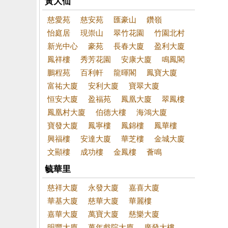
黃大仙
慈愛苑
慈安苑
匯豪山
鑽嶺
怡庭居
現崇山
翠竹花園
竹園北村
新光中心
豪苑
長春大廈
盈利大廈
鳳祥樓
秀芳花園
安康大廈
鳴鳳閣
鵬程苑
百利軒
龍暉閣
鳳寶大廈
富祐大廈
安利大廈
寶翠大廈
恒安大廈
盈福苑
鳳凰大廈
翠鳳樓
鳳凰村大廈
伯德大樓
海鴻大廈
寶發大廈
鳳寧樓
鳳錦樓
鳳華樓
興福樓
安達大廈
華芝樓
金城大廈
文顯樓
成功樓
金鳳樓
薈鳴
毓華里
慈祥大廈
永發大廈
嘉喜大廈
華基大廈
慈華大廈
華麗樓
嘉華大廈
萬寶大廈
慈樂大廈
明豐大廈
萬年戲院大廈
廣發大樓