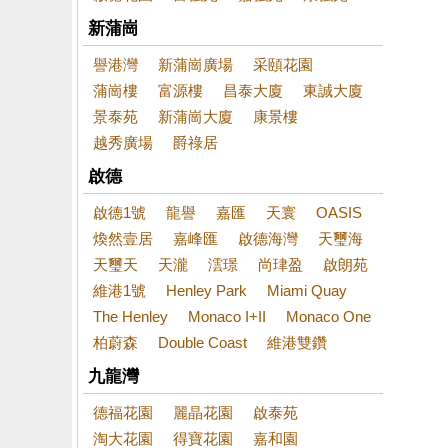
新蒲崗
譽港灣
新蒲崗廣場
采頤花園
蒲崗樓
富源樓
昌泰大廈
東誠大廈
景泰苑
新蒲崗大廈
康景樓
越秀廣場
爵祿居
啟德
啟德1號
龍譽
嘉匯
天寰
OASIS
煥然壹居
嘉峰匯
啟德海灣
天璽海
天璽天
天瀧
澐璟
尚珒盈
啟朗苑
維港1號
Henley Park
Miami Quay
The Henley
Monaco I+II
Monaco One
柏蔚森
Double Coast
維港雙鑽
九龍灣
德福花園
麗晶花園
啟泰苑
淘大花園
得寶花園
嘉和園