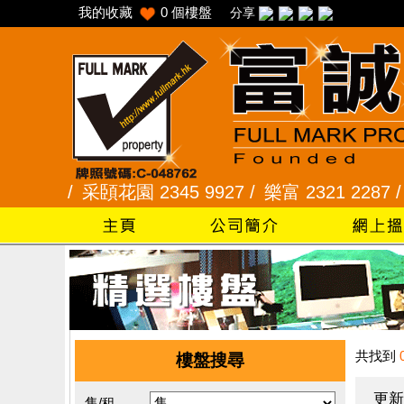
我的收藏
0
個樓盤
分享
5 /
采頣花園 2345 9927 /
樂富 2321 2287 /
峻弦、
共找到
樓盤搜尋
更新
售/租