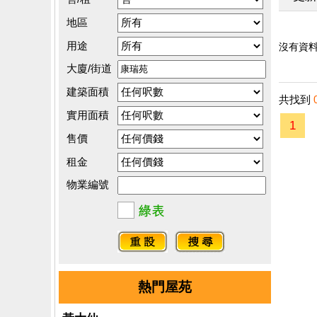
地區
用途
沒有資料.
大廈/街道
建築面積
共找到
實用面積
1
售價
租金
物業編號
熱門屋苑