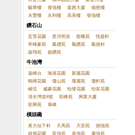
毓華樓
發強樓
嘉茜大廈
德慈樓
永豐樓
永利樓
高美樓
發強樓
鑽石山
宏景花園
星河明居
龍蟠苑
悅庭軒
帝峰豪苑
鳳禮苑
鳳鑽苑
鳳德村
啟翔苑
啟鑽苑
牛池灣
嘉峰台
海港花園
新麗花園
曉暉花園
瓊山苑
瓊麗苑
瓊軒苑
峻弦
威豪花園
怡發花園
怡富花園
清水灣道8號
彩峰苑
興業大廈
彩興苑
泰峰
橫頭磡
黃大仙下村
天馬苑
天宏苑
德強苑
啟德花園
富強苑
嘉強苑
康強苑