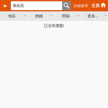
主頁
詳細搜尋
地區
價錢
間隔
更多...
已沒有樓盤!