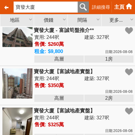
主頁
詳細搜尋
地區
價錢
間隔
更多...
寶發大廈 - 富誠筍盤推介**
實用: 244呎
建築: 327呎
售價: $260萬
租金: $9,800
日期:2026-08-08
高層
1房
寶發大廈【富誠地產實盤】
實用: 244呎
建築: 327呎
售價: $350萬
日期:2026-08-08
高層
2房
寶發大廈【富誠地產實盤】
實用: 244呎
建築: 327呎
售價: $325萬
日期:2026-08-08