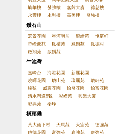
毓華樓
發強樓
嘉茜大廈
德慈樓
永豐樓
永利樓
高美樓
發強樓
鑽石山
宏景花園
星河明居
龍蟠苑
悅庭軒
帝峰豪苑
鳳禮苑
鳳鑽苑
鳳德村
啟翔苑
啟鑽苑
牛池灣
嘉峰台
海港花園
新麗花園
曉暉花園
瓊山苑
瓊麗苑
瓊軒苑
峻弦
威豪花園
怡發花園
怡富花園
清水灣道8號
彩峰苑
興業大廈
彩興苑
泰峰
橫頭磡
黃大仙下村
天馬苑
天宏苑
德強苑
啟德花園
富強苑
嘉強苑
康強苑