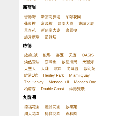
新蒲崗
譽港灣
新蒲崗廣場
采頤花園
蒲崗樓
富源樓
昌泰大廈
東誠大廈
景泰苑
新蒲崗大廈
康景樓
越秀廣場
爵祿居
啟德
啟德1號
龍譽
嘉匯
天寰
OASIS
煥然壹居
嘉峰匯
啟德海灣
天璽海
天璽天
天瀧
澐璟
尚珒盈
啟朗苑
維港1號
Henley Park
Miami Quay
The Henley
Monaco I+II
Monaco One
柏蔚森
Double Coast
維港雙鑽
九龍灣
德福花園
麗晶花園
啟泰苑
淘大花園
得寶花園
嘉和園