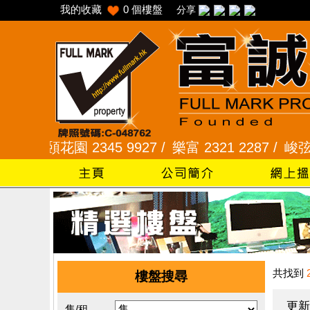
我的收藏
0
個樓盤
分享
采頣花園 2345 9927 /
樂富 2321 2287 /
峻弦、曉暉花
共找到
樓盤搜尋
更新
售/租