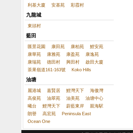
利基大廈
安基苑
彩霞村
九龍城
東頭村
藍田
匯景花園
康田苑
康柏苑
鯉安苑
康華苑
康雅苑
康盈苑
康逸苑
康瑞苑
德田村
興田村
啟田大廈
茶果嶺道161-163號
Koko Hills
油塘
麗港城
嘉賢居
鯉灣天下
海傲灣
高俊苑
油翠苑
油美苑
油塘中心
曦台
鯉灣天下
蔚藍東岸
親海駅
朗譽
高宏苑
Peninsula East
Ocean One