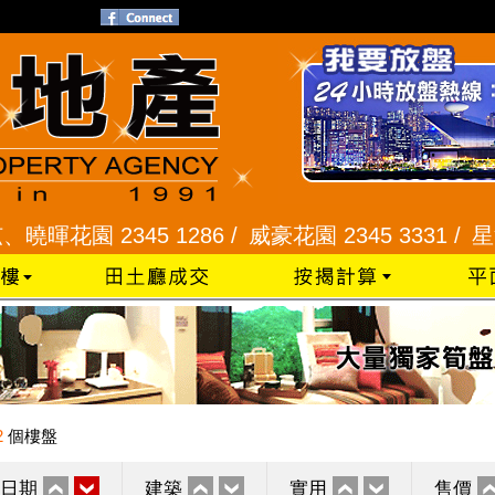
園 2345 1286 /
威豪花園 2345 3331 /
星河明居、
2
個樓盤
日期
建築
實用
售價