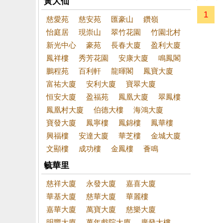
黃大仙
1
慈愛苑
慈安苑
匯豪山
鑽嶺
怡庭居
現崇山
翠竹花園
竹園北村
新光中心
豪苑
長春大廈
盈利大廈
鳳祥樓
秀芳花園
安康大廈
鳴鳳閣
鵬程苑
百利軒
龍暉閣
鳳寶大廈
富祐大廈
安利大廈
寶翠大廈
恒安大廈
盈福苑
鳳凰大廈
翠鳳樓
鳳凰村大廈
伯德大樓
海鴻大廈
寶發大廈
鳳寧樓
鳳錦樓
鳳華樓
興福樓
安達大廈
華芝樓
金城大廈
文顯樓
成功樓
金鳳樓
薈鳴
毓華里
慈祥大廈
永發大廈
嘉喜大廈
華基大廈
慈華大廈
華麗樓
嘉華大廈
萬寶大廈
慈樂大廈
明豐大廈
萬年戲院大廈
廣發大樓