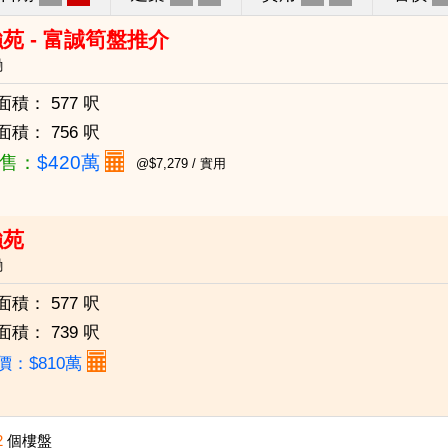
苑 - 富誠筍盤推介
磡
面積：
577 呎
面積：
756 呎
售：
$420萬
@$7,279 / 實用
強苑
磡
面積：
577 呎
面積：
739 呎
價：$810萬
2
個樓盤