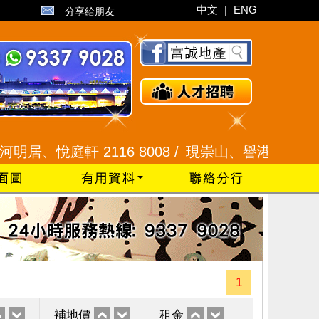
中文
|
ENG
分享給朋友
悅庭軒 2116 8008 /
現崇山、譽港灣 2345 9926
1
補地價
租金