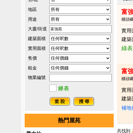
地區
富強
用途
橫頭
大廈/街道
實用
建築面積
建築
綠表
實用面積
售價
租金
富
物業編號
橫頭
實用
建築
補地
熱門屋苑
共找到