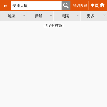
主頁
詳細搜尋
地區
價錢
間隔
更多...
已沒有樓盤!