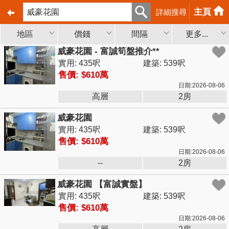
主頁
詳細搜尋
地區
價錢
間隔
更多...
威豪花園 - 富誠筍盤推介**
實用: 435呎
建築: 539呎
售價: $610萬
日期:2026-08-06
高層
2房
威豪花園
實用: 435呎
建築: 539呎
售價: $610萬
日期:2026-08-06
--
2房
威豪花園 【富誠實盤】
實用: 435呎
建築: 539呎
售價: $610萬
日期:2026-08-06