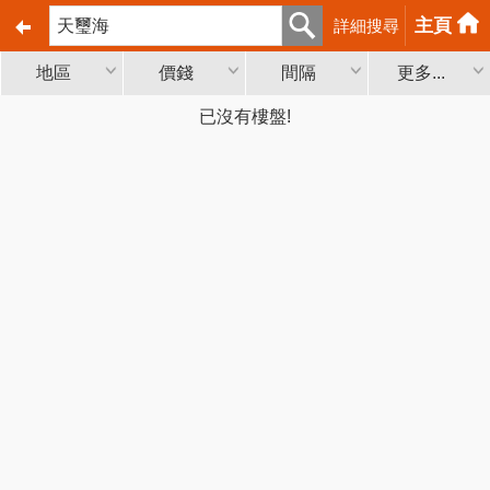
主頁
詳細搜尋
地區
價錢
間隔
更多...
已沒有樓盤!