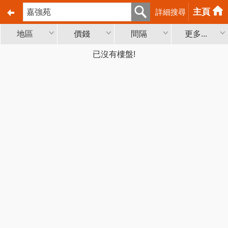
主頁
詳細搜尋
地區
價錢
間隔
更多...
已沒有樓盤!