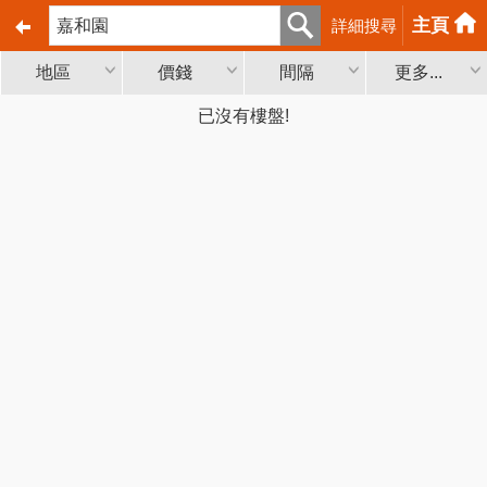
主頁
詳細搜尋
地區
價錢
間隔
更多...
已沒有樓盤!