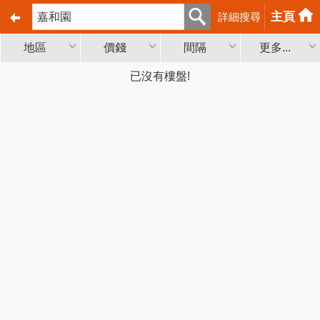
主頁
詳細搜尋
地區
價錢
間隔
更多...
已沒有樓盤!