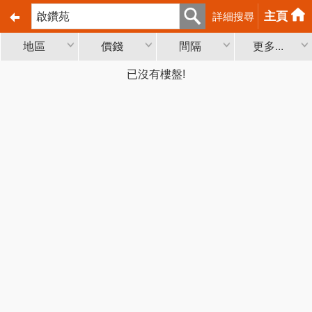
主頁
詳細搜尋
地區
價錢
間隔
更多...
已沒有樓盤!